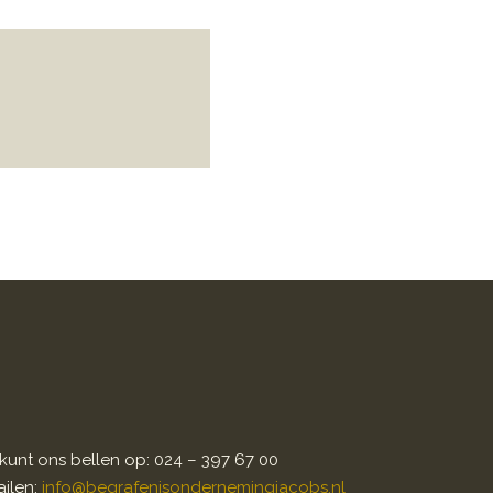
kunt ons bellen op: 024 – 397 67 00
ilen:
info@begrafenisondernemingjacobs.nl