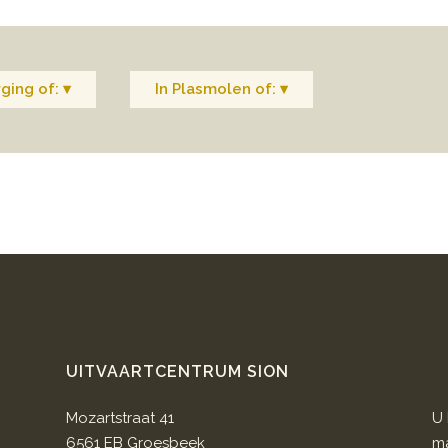
ging of: ▾
In Plasmolen of: ▾
UITVAARTCENTRUM SION
Mozartstraat 41
U 
6561 EB Groesbeek
ma