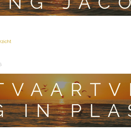
ING JAC
zicht
6
TVAARTV
G IN PL