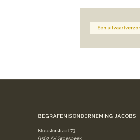
Een uitvaartverzor
BEGRAFENISONDERNEMING JACOBS
Kloosterstraat 73
6562 AV Groesbeek