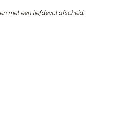
en met een liefdevol afscheid.
AAR
n afscheid.
st contact op.