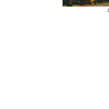
24
Wij zijn e
Bovendien wer