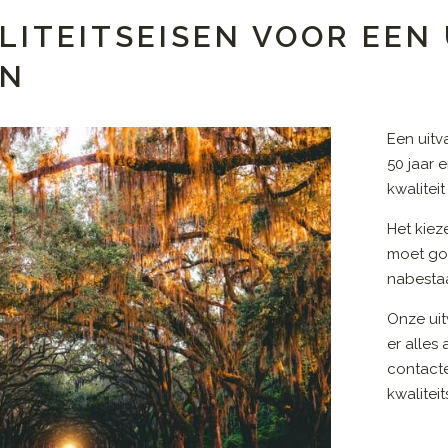
LITEITSEISEN VOOR EEN
EN
Een uitv
50 jaar 
kwalitei
Het kiez
moet go
nabestaa
Onze uit
er alles
contact
kwalitei