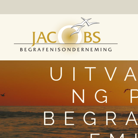
UITV
NG 
BEGR