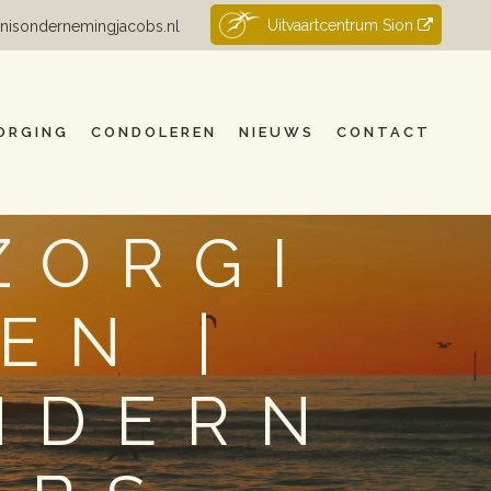
Uitvaartcentrum Sion
nisondernemingjacobs.nl
ORGING
CONDOLEREN
NIEUWS
CONTACT
ZORGI
EN |
NDERN