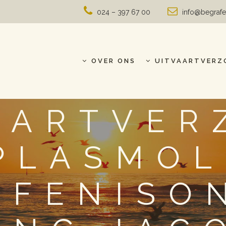
024 – 397 67 00
info@begrafe
OVER ONS
UITVAARTVERZ
AARTVER
PLASMOL
AFENISO