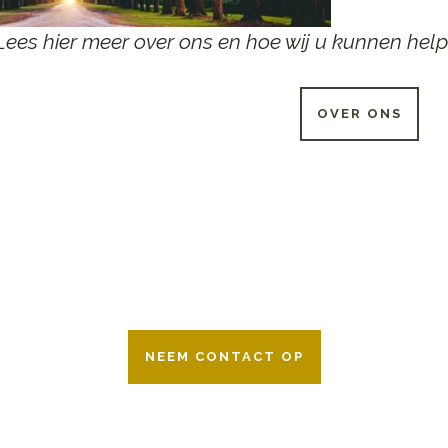
Lees hier meer over ons en hoe wij u kunnen help
OVER ONS
 UUR PER DAG BESCHIKB
r 24 uur per dag om u te helpen in het maken van keuzes voor ee
ken wij samen met alle verzekeringsmaatschappijen. Neem geru
NEEM CONTACT OP