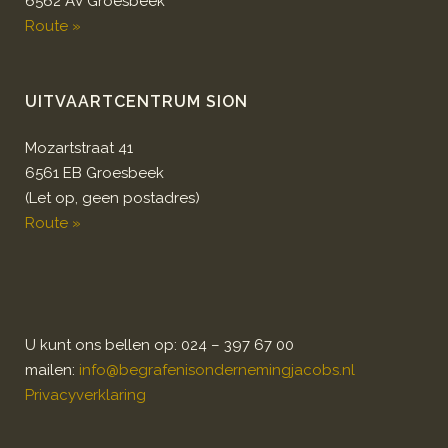
6562 AV Groesbeek
Route »
UITVAARTCENTRUM SION
Mozartstraat 41
6561 EB Groesbeek
(Let op, geen postadres)
Route »
U kunt ons bellen op: 024 – 397 67 00
mailen:
info@begrafenisondernemingjacobs.nl
Privacyverklaring