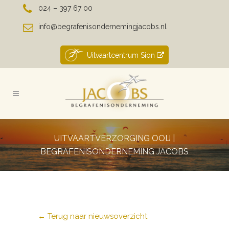
024 – 397 67 00
info@begrafenisondernemingjacobs.nl
Uitvaartcentrum Sion
UITVAARTVERZORGING OOIJ |
BEGRAFENISONDERNEMING JACOBS
← Terug naar nieuwsoverzicht