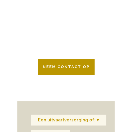
Wij zijn er 24 uur per dag om u te helpen
in het maken van keuzes voor een
afscheid.
Bovendien werken wij samen met alle
verzekeringsmaatschappijen. Neem
gerust contact op.
NEEM CONTACT OP
Een uitvaartverzorging of: ▾