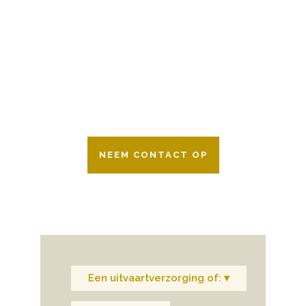
Wij zijn er 24 uur per dag om u te helpen
in het maken van keuzes voor een
afscheid.
Bovendien werken wij samen met alle
verzekeringsmaatschappijen. Neem
gerust contact op.
NEEM CONTACT OP
Een uitvaartverzorging of: ▾