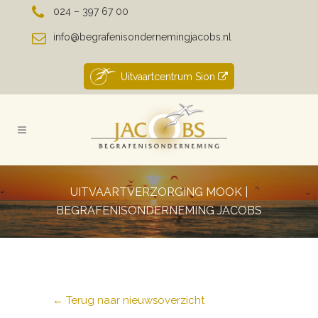
024 – 397 67 00
info@begrafenisondernemingjacobs.nl
Uitvaartcentrum Sion
UITVAARTVERZORGING MOOK |
BEGRAFENISONDERNEMING JACOBS
← Terug naar nieuwsoverzicht