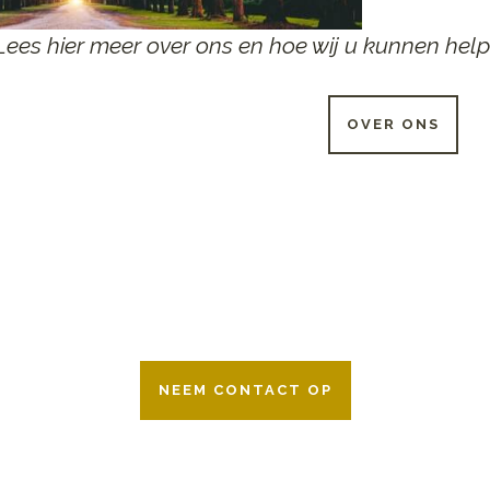
Lees hier meer over ons en hoe wij u kunnen help
OVER ONS
 UUR PER DAG BESCHIKB
r 24 uur per dag om u te helpen in het maken van keuzes voor ee
ken wij samen met alle verzekeringsmaatschappijen. Neem geru
NEEM CONTACT OP