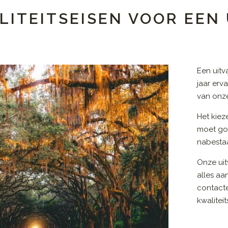
LITEITSEISEN VOOR EEN
Een uitv
jaar erv
van onze
Het kiez
moet go
nabestaa
Onze uit
alles aa
contact
kwalitei