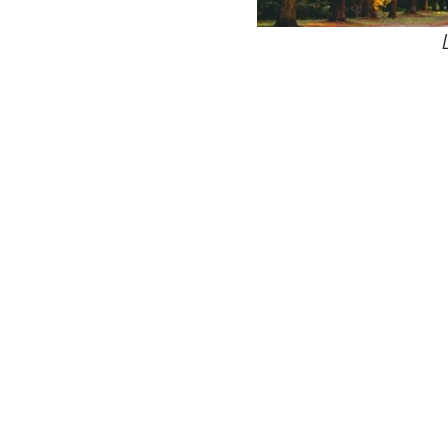
24
Wij zijn e
Bovendien wer