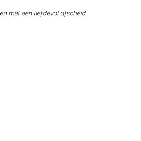
en met een liefdevol afscheid.
AAR
n afscheid.
st contact op.