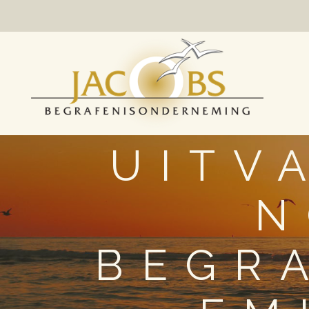
UITV
N
BEGR