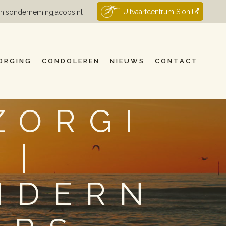
Uitvaartcentrum Sion
nisondernemingjacobs.nl
ORGING
CONDOLEREN
NIEUWS
CONTACT
ZORGI
 |
NDERN