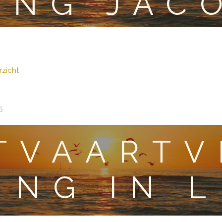
ING JAC
zicht
6
TVAARTV
NG IN 