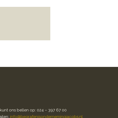
kunt ons bellen op: 024 – 397 67 00
ilen:
info@begrafenisondernemingjacobs.nl