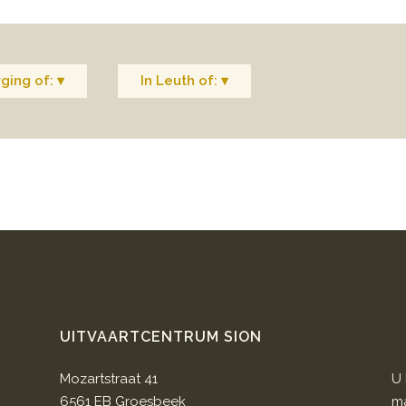
ging of: ▾
In Leuth of: ▾
UITVAARTCENTRUM SION
Mozartstraat 41
U 
6561 EB Groesbeek
ma