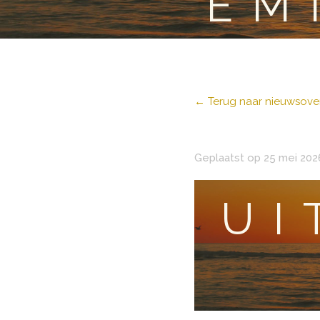
EM
← Terug naar nieuwsover
Geplaatst op 25 mei 202
UI