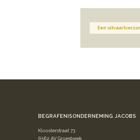
Een uitvaartverzor
BEGRAFENISONDERNEMING JACOBS
Kloosterstraat 73
6562 AV Groesbeek