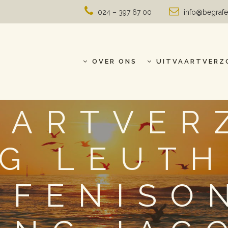
024 – 397 67 00
info@begrafe
OVER ONS
UITVAARTVERZ
AARTVER
G LEUTH
AFENISO