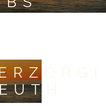
OBS
ERZORGI
LEUTH