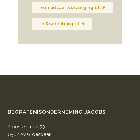
Een uitvaartverzorging of: ▾
In Kranenburg of: ▾
BEGRAFENISONDERNEMING JACOBS
Kloosterstraat 73
6562 AV Groesbeek