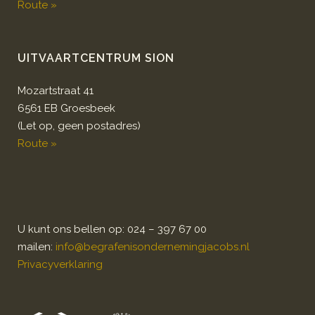
Route »
UITVAARTCENTRUM SION
Mozartstraat 41
6561 EB Groesbeek
(Let op, geen postadres)
Route »
U kunt ons bellen op: 024 – 397 67 00
mailen:
info@begrafenisondernemingjacobs.nl
Privacyverklaring