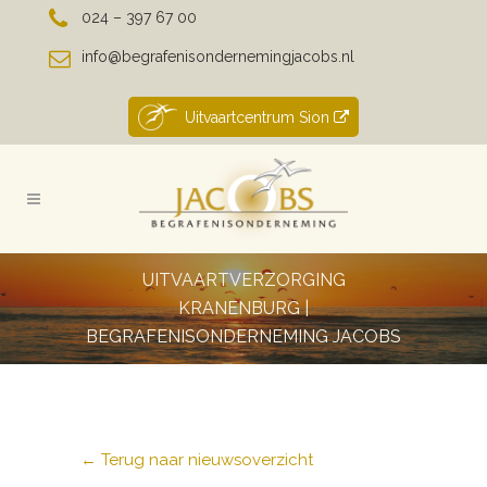
024 – 397 67 00
info@begrafenisondernemingjacobs.nl
Uitvaartcentrum Sion
UITVAARTVERZORGING
KRANENBURG |
BEGRAFENISONDERNEMING JACOBS
← Terug naar nieuwsoverzicht