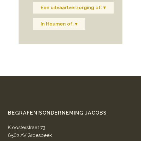
Een uitvaartverzorging of: ▾
In Heumen of: ▾
BEGRAFENISONDERNEMING JACOBS
Kloosterstraat 73
6562 AV Groesbeek