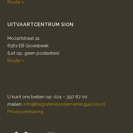
Route »
UITVAARTCENTRUM SION
Mozartstraat 41
6561 EB Groesbeek
(Let op, geen postadres)
Route »
U kunt ons bellen op: 024 – 397 67 00
mailen:
info@begrafenisondernemingjacobs.nl
Privacyverklaring