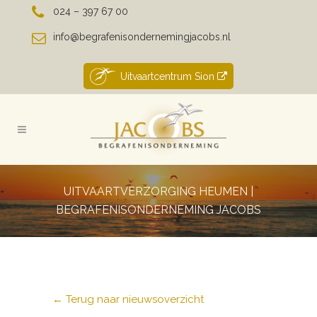
024 – 397 67 00
info@begrafenisondernemingjacobs.nl
Uitvaartcentrum Sion
UITVAARTVERZORGING HEUMEN |
BEGRAFENISONDERNEMING JACOBS
← Terug naar nieuwsoverzicht