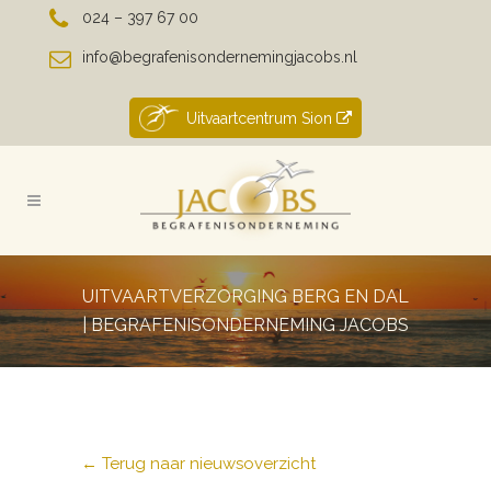
024 – 397 67 00
info@begrafenisondernemingjacobs.nl
Uitvaartcentrum Sion
UITVAARTVERZORGING BERG EN DAL
| BEGRAFENISONDERNEMING JACOBS
← Terug naar nieuwsoverzicht