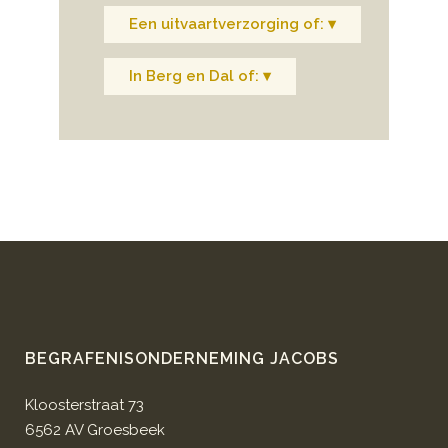
Een uitvaartverzorging of: ▾
In Berg en Dal of: ▾
BEGRAFENISONDERNEMING JACOBS
Kloosterstraat 73
6562 AV Groesbeek