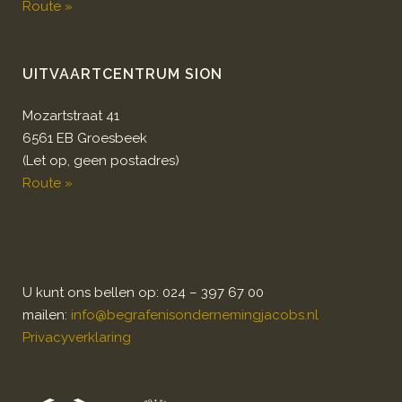
Route »
UITVAARTCENTRUM SION
Mozartstraat 41
6561 EB Groesbeek
(Let op, geen postadres)
Route »
U kunt ons bellen op: 024 – 397 67 00
mailen:
info@begrafenisondernemingjacobs.nl
Privacyverklaring