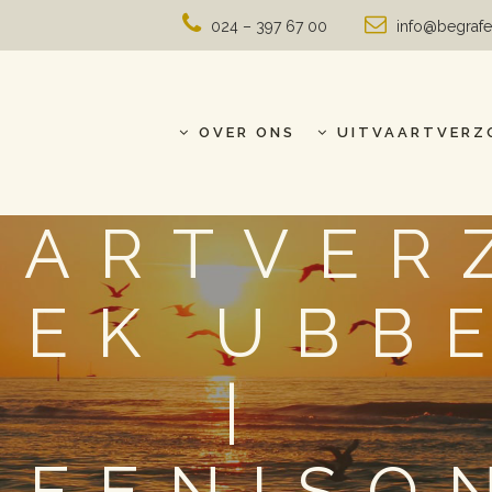
024 – 397 67 00
info@begrafe
OVER ONS
UITVAARTVERZ
AARTVER
EEK UBB
|
AFENISO