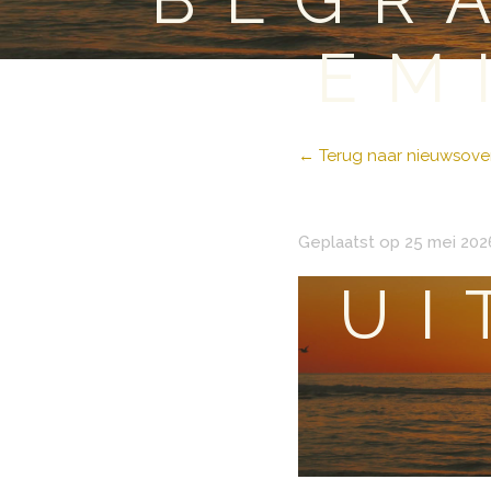
EM
← Terug naar nieuwsover
Geplaatst op 25 mei 202
UI