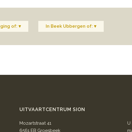
ging of: ▾
In Beek Ubbergen of: ▾
UITVAARTCENTRUM SION
Mozartstraat 41
U 
6561 EB Groesbeek
ma