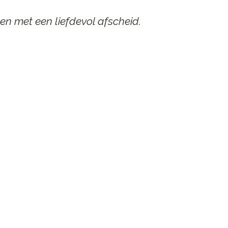
en met een liefdevol afscheid.
AAR
n afscheid.
st contact op.