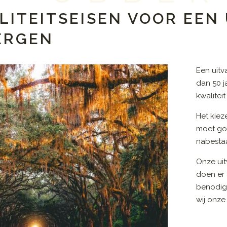
LITEITSEISEN VOOR EEN
ERGEN
Een uit
dan 50 j
kwalitei
Het kiez
moet go
nabestaa
Onze uit
doen er 
benodig
wij onze