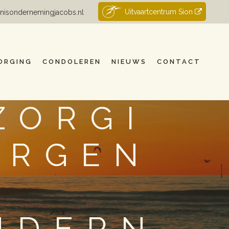
Uitvaartcentrum Sion
nisondernemingjacobs.nl
ORGING
CONDOLEREN
NIEUWS
CONTACT
ZORGI
ERGEN
NDERN