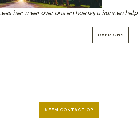
Lees hier meer over ons en hoe wij u kunnen help
OVER ONS
 UUR PER DAG BESCHIKB
r 24 uur per dag om u te helpen in het maken van keuzes voor ee
ken wij samen met alle verzekeringsmaatschappijen. Neem geru
NEEM CONTACT OP