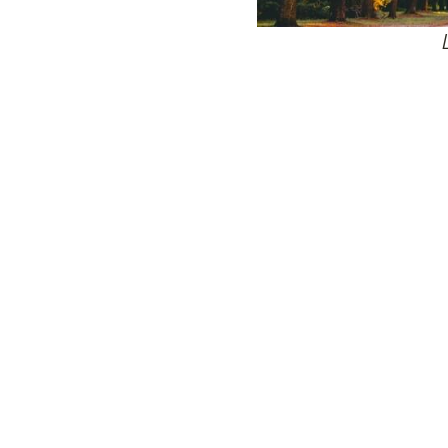
24
Wij zijn e
Bovendien wer