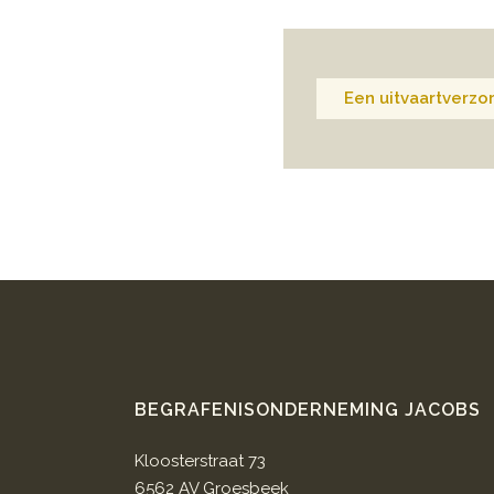
Een uitvaartverzor
BEGRAFENISONDERNEMING JACOBS
Kloosterstraat 73
6562 AV Groesbeek