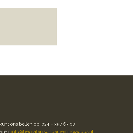
kunt ons bellen op: 024 – 397 67 00
ilen:
info@begrafenisondernemingjacobs.nl