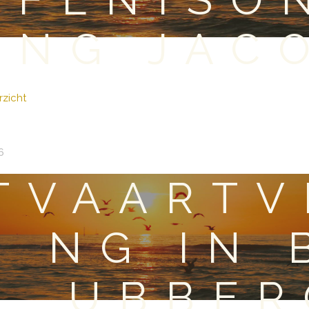
ING JAC
zicht
6
TVAARTV
NG IN 
UBBER