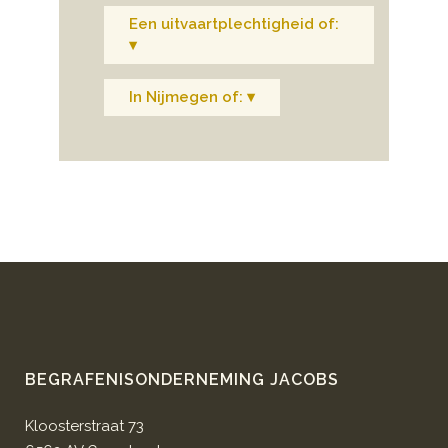
Een uitvaartplechtigheid of:
▾
In Nijmegen of: ▾
BEGRAFENISONDERNEMING JACOBS
Kloosterstraat 73