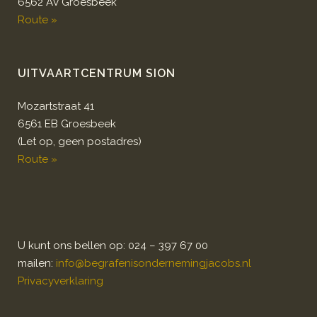
6562 AV Groesbeek
Route »
UITVAARTCENTRUM SION
Mozartstraat 41
6561 EB Groesbeek
(Let op, geen postadres)
Route »
U kunt ons bellen op: 024 – 397 67 00
mailen:
info@begrafenisondernemingjacobs.nl
Privacyverklaring