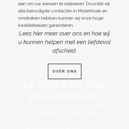
aan om uw wensen te realiseren. Doordat wij
alle benodigde contacten in Molenhoek en
omstreken hebben kunnen wij onze hoge
kwaliteitseisen garanderen.
Lees hier meer over ons en hoe wij
u kunnen helpen met een liefdevol
afscheid.
OVER ONS
24 UUR PER DAG
BESCHIKBAAR
Wij zijn er 24 uur per dag om u te helpen
in het maken van keuzes voor een
afscheid.
Bovendien werken wij samen met alle