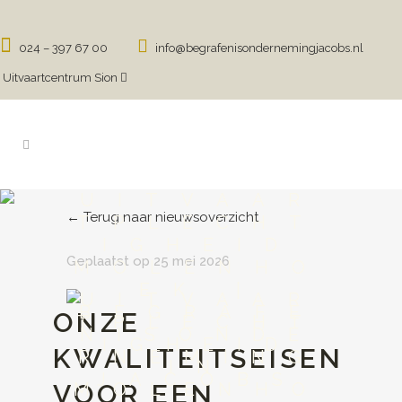
024 – 397 67 00
info@begrafenisondernemingjacobs.nl
Uitvaartcentrum Sion
UITVAAR
← Terug naar nieuwsoverzicht
TPLECHT
IGHEID
Geplaatst op 25 mei 2026
MOLENHO
EK |
UITVAAR
BEGRAFE
ONZE
TPLECHT
NISONDE
IGHEID
KWALITEITSEISEN
RNEMING
IN
JACOBS
VOOR EEN
MOLENHO