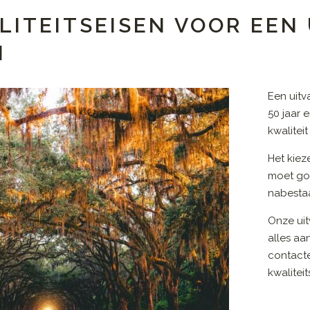
LITEITSEISEN VOOR EEN
N
Een uitv
50 jaar 
kwalitei
Het kiez
moet go
nabestaa
Onze uit
alles aa
contact
kwalitei