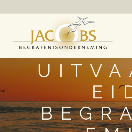
UITVA
EI
BEGR