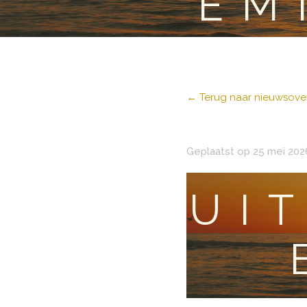
EM
← Terug naar nieuwsover
Geplaatst op 25 mei 202
UI