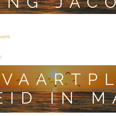
ING JAC
zicht
6
TVAARTP
EID IN 