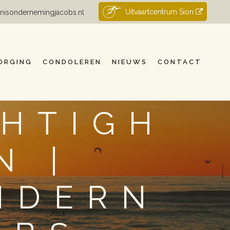
Uitvaartcentrum Sion
nisondernemingjacobs.nl
ORGING
CONDOLEREN
NIEUWS
CONTACT
CHTIGH
N |
NDERN