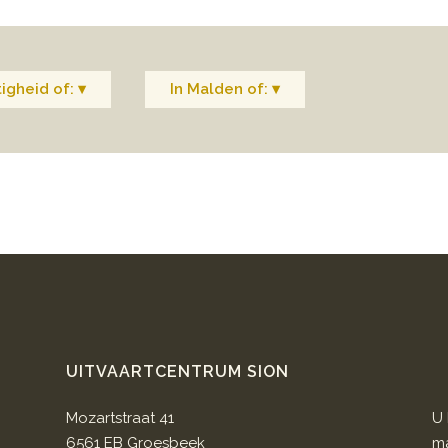
igheid of: ▾
In Malden of: ▾
UITVAARTCENTRUM SION
Mozartstraat 41
U 
6561 EB Groesbeek
ma