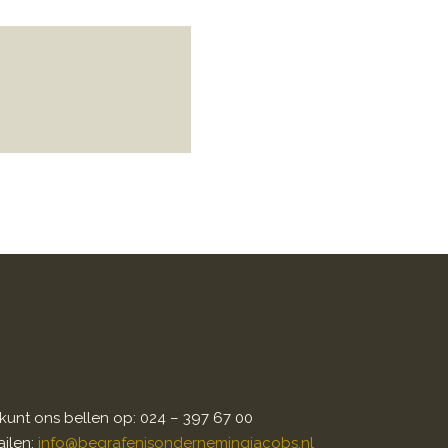
kunt ons bellen op: 024 – 397 67 00
ilen:
info@begrafenisondernemingjacobs.nl