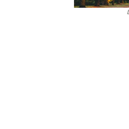
24
Wij zijn e
Bovendien wer