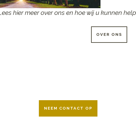
Lees hier meer over ons en hoe wij u kunnen help
OVER ONS
 UUR PER DAG BESCHIKB
r 24 uur per dag om u te helpen in het maken van keuzes voor ee
ken wij samen met alle verzekeringsmaatschappijen. Neem geru
NEEM CONTACT OP