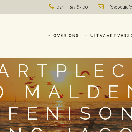
024 – 397 67 00
info@begrafe
OVER ONS
UITVAARTVERZ
ARTPLE
D MALDE
AFENISO