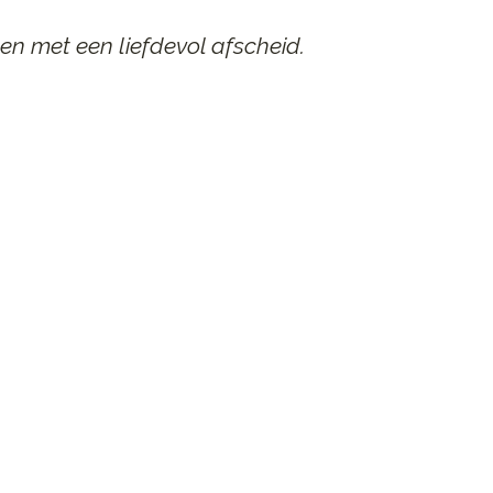
en met een liefdevol afscheid.
AAR
n afscheid.
st contact op.