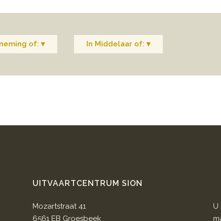
neming of: ▾
In Middelaar of: ▾
UITVAARTCENTRUM SION
Mozartstraat 41
U 
6561 EB Groesbeek
ma