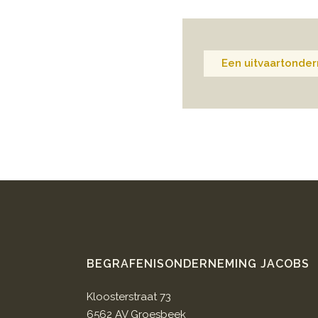
Een uitvaartonder
BEGRAFENISONDERNEMING JACOBS
Kloosterstraat 73
6562 AV Groesbeek