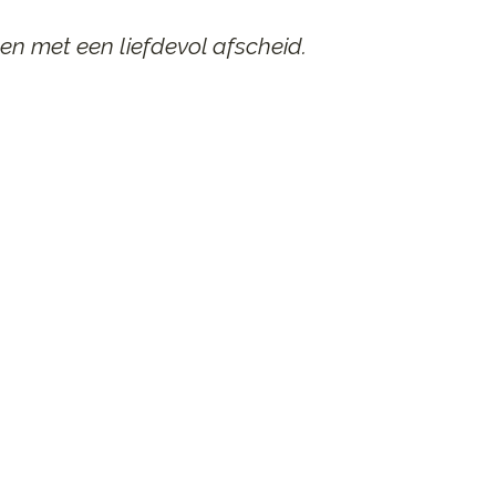
en met een liefdevol afscheid.
AAR
n afscheid.
st contact op.