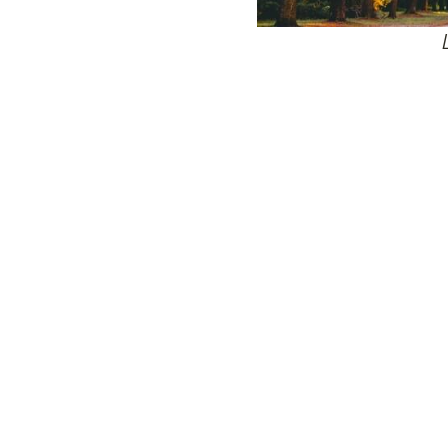
24
Wij zijn e
Bovendien wer