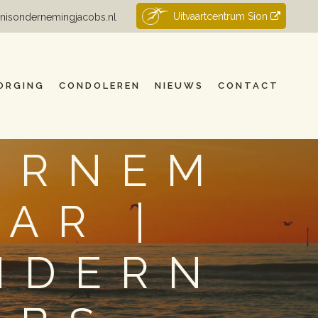
Uitvaartcentrum Sion
nisondernemingjacobs.nl
ORGING
CONDOLEREN
NIEUWS
CONTACT
ERNEM
AR |
NDERN