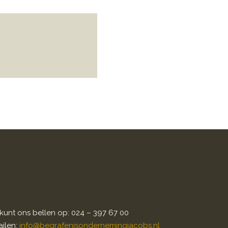
kunt ons bellen op: 024 – 397 67 00
ilen:
info@begrafenisondernemingjacobs.nl