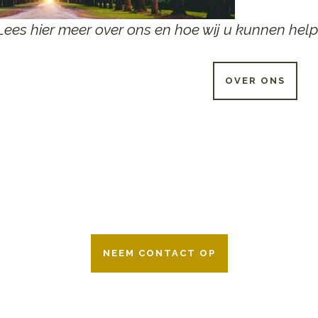
Lees hier meer over ons en hoe wij u kunnen help
OVER ONS
 UUR PER DAG BESCHIKB
r 24 uur per dag om u te helpen in het maken van keuzes voor ee
ken wij samen met alle verzekeringsmaatschappijen. Neem geru
NEEM CONTACT OP