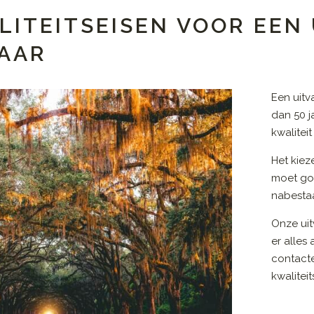
LITEITSEISEN VOOR EE
LAAR
Een uit
dan 50 j
kwalitei
Het kiez
moet go
nabestaa
Onze uit
er alles
contact
kwalitei