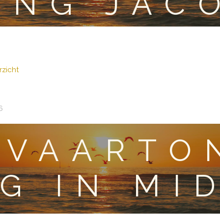
ING JAC
zicht
6
TVAARTO
NG IN MI