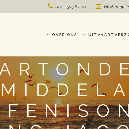
024 – 397 67 00
info@begrafe
OVER ONS
UITVAARTVERZ
AARTOND
 MIDDELA
AFENISO