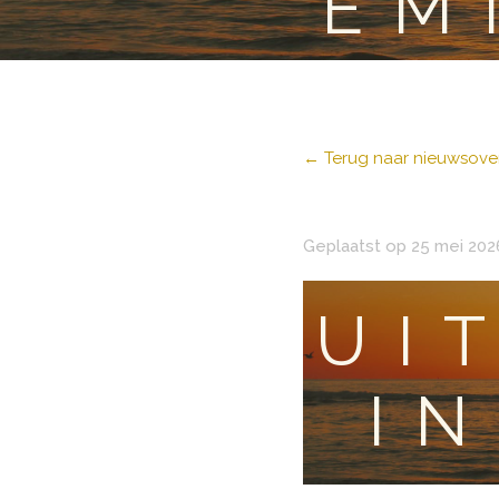
EM
← Terug naar nieuwsover
Geplaatst op 25 mei 202
UI
I