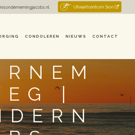
Uitvaartcentrum Sion
nisondernemingjacobs.nl
ORGING
CONDOLEREN
NIEUWS
CONTACT
ERNEM
EG |
NDERN