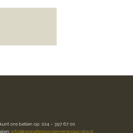
kunt ons bellen op: 024 – 397 67 00
ilen:
info@begrafenisondernemingjacobs.nl