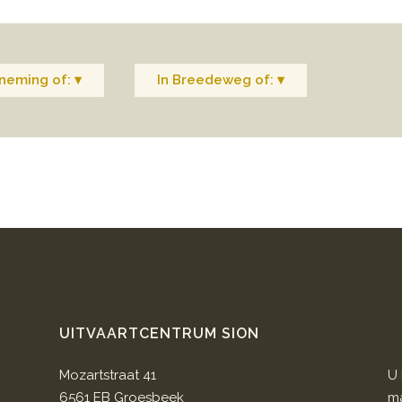
neming of: ▾
In Breedeweg of: ▾
UITVAARTCENTRUM SION
Mozartstraat 41
U 
6561 EB Groesbeek
ma