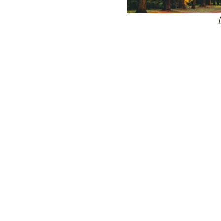
24
Wij zijn e
Bovendien wer