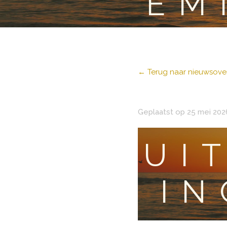
EM
← Terug naar nieuwsover
Geplaatst op 25 mei 202
UI
IN