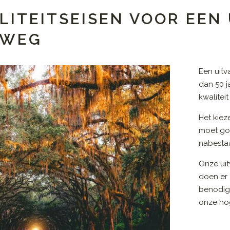
LITEITSEISEN VOOR EE
EWEG
Een uit
dan 50 j
kwalitei
Het kiez
moet go
nabestaa
Onze uit
doen er 
benodig
onze hog