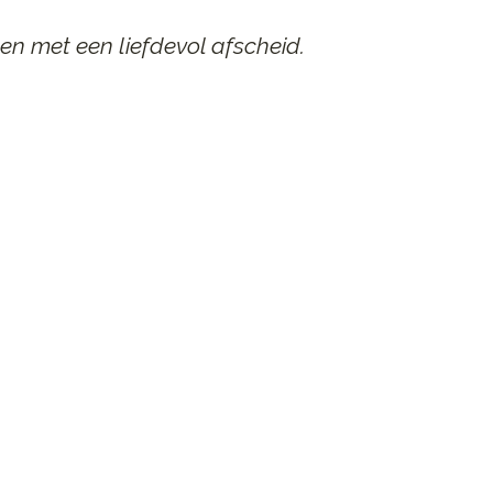
en met een liefdevol afscheid.
AAR
n afscheid.
st contact op.