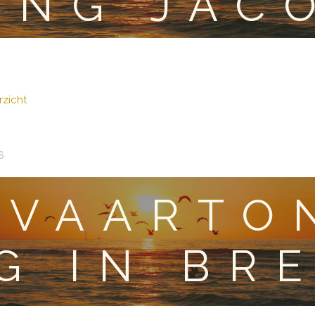
ING JAC
zicht
6
TVAARTO
G IN BR