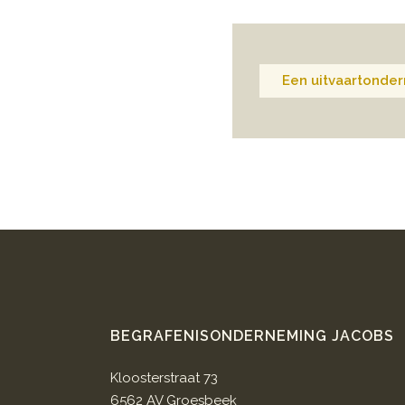
Een uitvaartonder
BEGRAFENISONDERNEMING JACOBS
Kloosterstraat 73
6562 AV Groesbeek