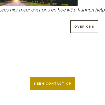
Lees hier meer over ons en hoe wij u kunnen help
OVER ONS
 UUR PER DAG BESCHIKB
r 24 uur per dag om u te helpen in het maken van keuzes voor ee
ken wij samen met alle verzekeringsmaatschappijen. Neem geru
NEEM CONTACT OP