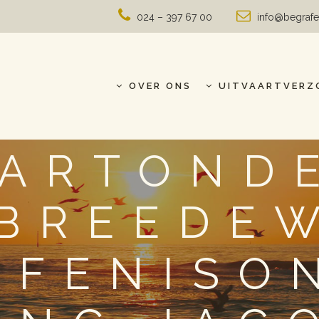
024 – 397 67 00
info@begrafe
OVER ONS
UITVAARTVERZ
AARTOND
 BREEDEW
AFENISO