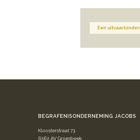
Een uitvaartonder
BEGRAFENISONDERNEMING JACOBS
Kloosterstraat 73
6562 AV Groesbeek