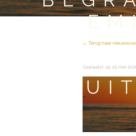
EM
← Terug naar nieuwsover
Geplaatst op 25 mei 202
UI