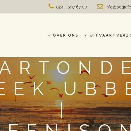
024 – 397 67 00
info@begrafe
OVER ONS
UITVAARTVERZ
AARTOND
BEEK UBB
|
AFENISO