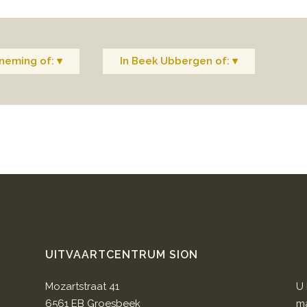
neming of: ▾
In Beek Ubbergen of: ▾
UITVAARTCENTRUM SION
Mozartstraat 41
U 
6561 EB Groesbeek
ma