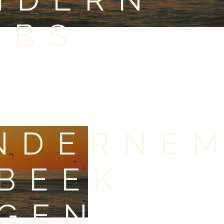
OBS
NDERNE
 BEEK
GEN