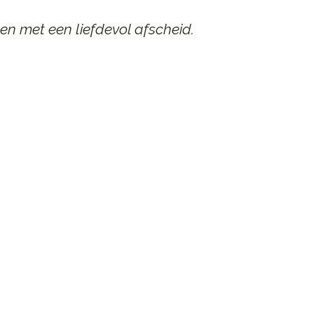
en met een liefdevol afscheid.
AAR
n afscheid.
st contact op.