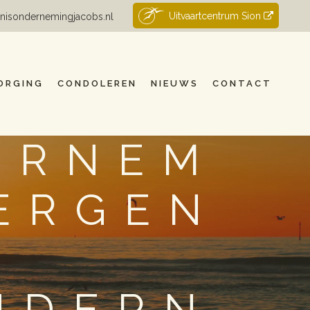
Uitvaartcentrum Sion
nisondernemingjacobs.nl
ORGING
CONDOLEREN
NIEUWS
CONTACT
ERNEM
ERGEN
NDERN