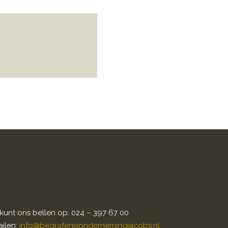
kunt ons bellen op: 024 – 397 67 00
ilen:
info@begrafenisondernemingjacobs.nl