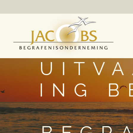
UITV
ING 
BEGR