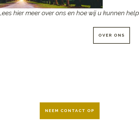
Lees hier meer over ons en hoe wij u kunnen help
OVER ONS
 UUR PER DAG BESCHIKB
r 24 uur per dag om u te helpen in het maken van keuzes voor ee
ken wij samen met alle verzekeringsmaatschappijen. Neem geru
NEEM CONTACT OP