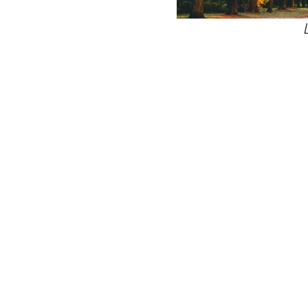
24
Wij zijn e
Bovendien wer