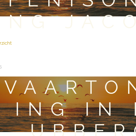
ING JAC
zicht
6
TVAARTO
ING IN
UBBER