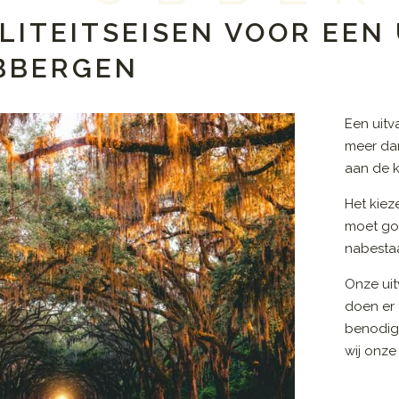
LITEITSEISEN VOOR EE
UBBERGEN
Een uit
meer dan
aan de k
Het kiez
moet go
nabestaa
Onze uit
doen er 
benodig
wij onze