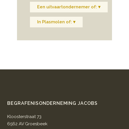
Een uitvaartondernemer of: ▾
In Plasmolen of: ▾
BEGRAFENISONDERNEMING JACOBS
Kloosterstraat 73
6562 AV Groesbeek