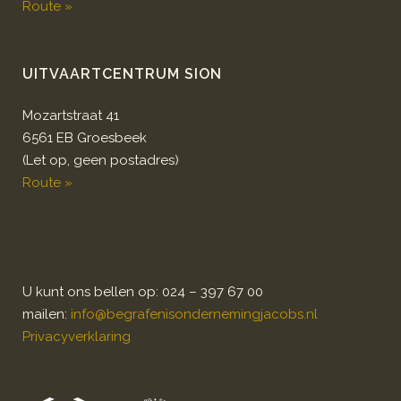
Route »
UITVAARTCENTRUM SION
Mozartstraat 41
6561 EB Groesbeek
(Let op, geen postadres)
Route »
U kunt ons bellen op: 024 – 397 67 00
mailen:
info@begrafenisondernemingjacobs.nl
Privacyverklaring