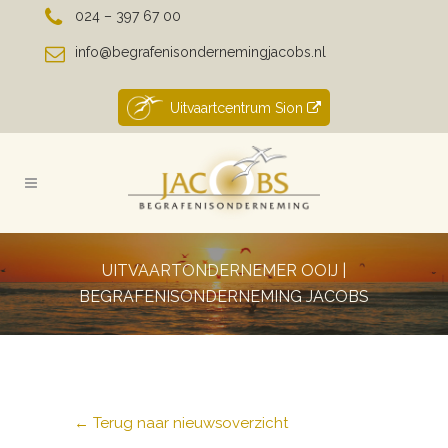
024 – 397 67 00
info@begrafenisondernemingjacobs.nl
Uitvaartcentrum Sion
UITVAARTONDERNEMER OOIJ |
BEGRAFENISONDERNEMING JACOBS
← Terug naar nieuwsoverzicht