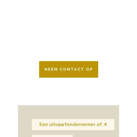
Wij zijn er 24 uur per dag om u te helpen
in het maken van keuzes voor een
afscheid.
Bovendien werken wij samen met alle
verzekeringsmaatschappijen. Neem
gerust contact op.
NEEM CONTACT OP
Een uitvaartondernemer of: ▾