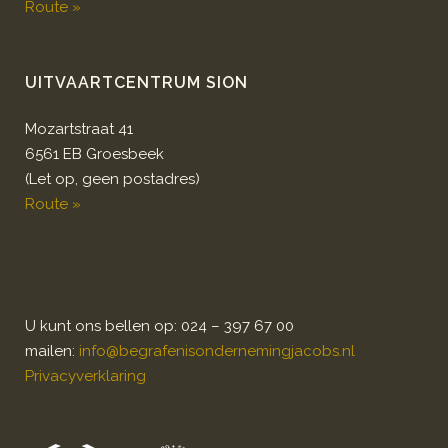
Route »
UITVAARTCENTRUM SION
Mozartstraat 41
6561 EB Groesbeek
(Let op, geen postadres)
Route »
U kunt ons bellen op: 024 – 397 67 00
mailen:
info@begrafenisondernemingjacobs.nl
Privacyverklaring