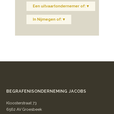
Een uitvaartondernemer of: ▾
In Nijmegen of: ▾
BEGRAFENISONDERNEMING JACOBS
Kloosterstraat 73
6562 AV Groesbeek