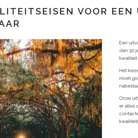
LITEITSEISEN VOOR EE
LAAR
Een uit
dan 50 j
kwalitei
Het kiez
moet go
nabestaa
Onze uit
er alles
contact
kwalitei