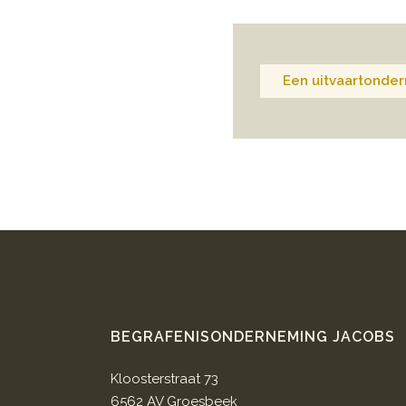
Een uitvaartonder
BEGRAFENISONDERNEMING JACOBS
Kloosterstraat 73
6562 AV Groesbeek