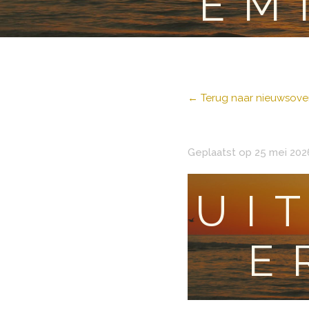
EM
← Terug naar nieuwsover
Geplaatst op 25 mei 202
UI
E