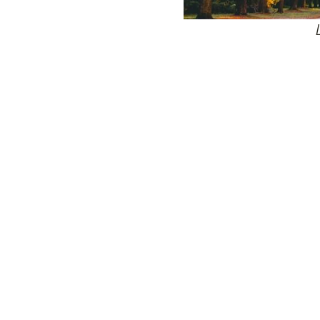
24
Wij zijn e
Bovendien wer