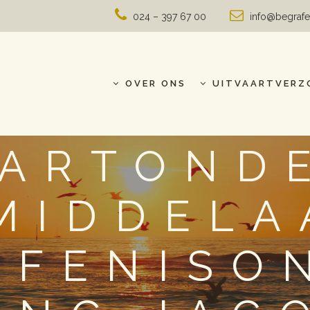
024 – 397 67 00
info@begrafe
OVER ONS
UITVAARTVERZ
AARTOND
MIDDELA
AFENISO