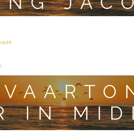
ING JAC
zicht
6
TVAARTO
R IN MI