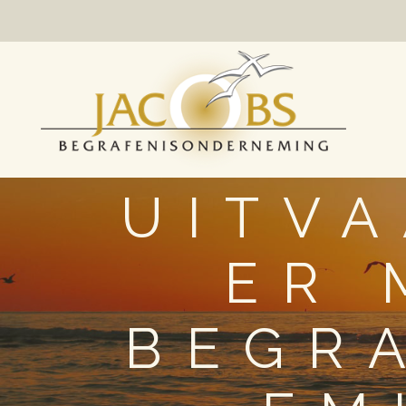
UITV
ER 
BEGR