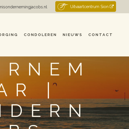
Uitvaartcentrum Sion
nisondernemingjacobs.nl
ORGING
CONDOLEREN
NIEUWS
CONTACT
ERNEM
AR |
NDERN