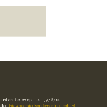
kunt ons bellen op: 024 – 397 67 00
ilen:
info@begrafenisondernemingjacobs.nl