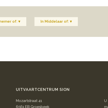
nemer of: ▾
In Middelaar of: ▾
UITVAARTCENTRUM SION
Mozartstraat 41
U 
6561 EB Groesbeek
ma