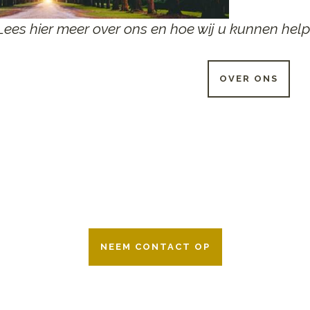
Lees hier meer over ons en hoe wij u kunnen help
OVER ONS
 UUR PER DAG BESCHIKB
r 24 uur per dag om u te helpen in het maken van keuzes voor ee
ken wij samen met alle verzekeringsmaatschappijen. Neem geru
NEEM CONTACT OP