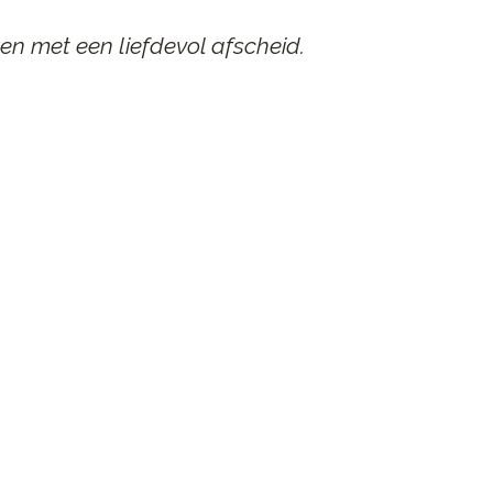
en met een liefdevol afscheid.
AAR
n afscheid.
st contact op.