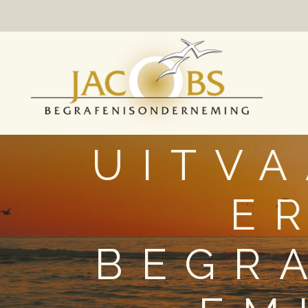
UITV
E
BEGR