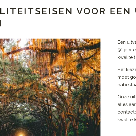
LITEITSEISEN VOOR EE
N
Een uit
50 jaar 
kwalitei
Het kiez
moet go
nabestaa
Onze uit
alles aa
contact
kwalitei