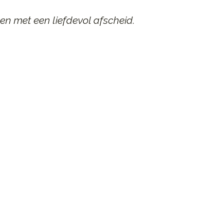
en met een liefdevol afscheid.
AAR
n afscheid.
st contact op.