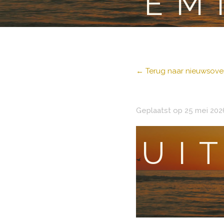
EM
← Terug naar nieuwsover
Geplaatst op 25 mei 202
UI