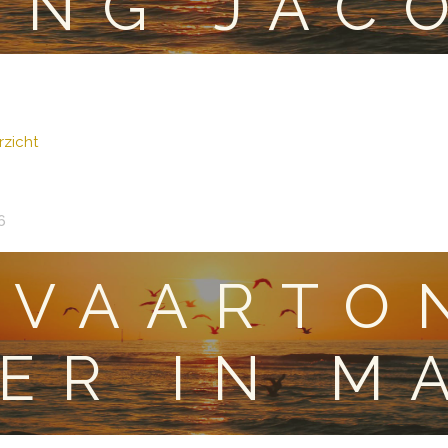
ING JAC
zicht
6
TVAARTO
ER IN M