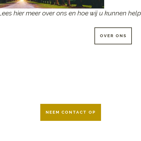
Lees hier meer over ons en hoe wij u kunnen help
OVER ONS
 UUR PER DAG BESCHIKB
r 24 uur per dag om u te helpen in het maken van keuzes voor ee
ken wij samen met alle verzekeringsmaatschappijen. Neem geru
NEEM CONTACT OP