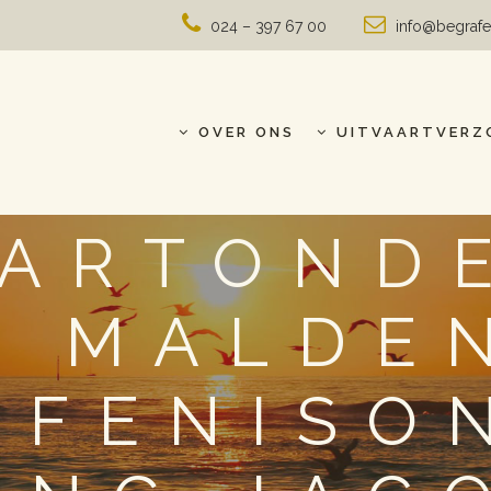
024 – 397 67 00
info@begrafe
OVER ONS
UITVAARTVERZ
AARTOND
R MALDEN
AFENISO