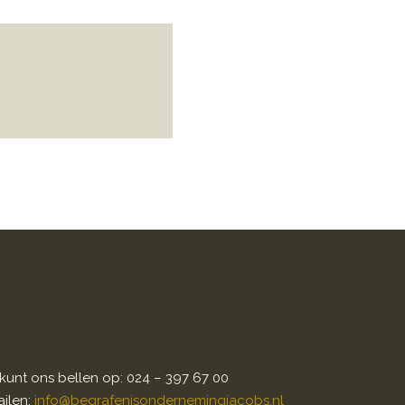
kunt ons bellen op: 024 – 397 67 00
ilen:
info@begrafenisondernemingjacobs.nl