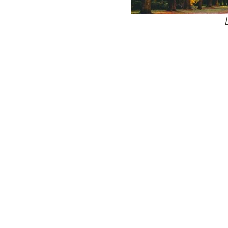
24
Wij zijn e
Bovendien wer