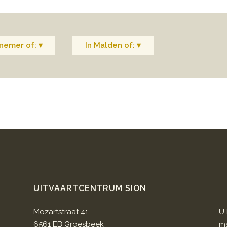
nemer of: ▾
In Malden of: ▾
UITVAARTCENTRUM SION
Mozartstraat 41
U 
6561 EB Groesbeek
ma