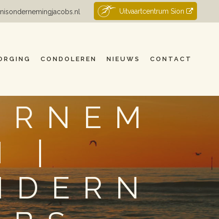
Uitvaartcentrum Sion
nisondernemingjacobs.nl
ORGING
CONDOLEREN
NIEUWS
CONTACT
ERNEM
 |
NDERN