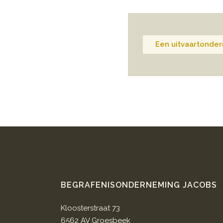
Een uitvaartonder
BEGRAFENISONDERNEMING JACOBS
Kloosterstraat 73
6562 AV Groesbeek