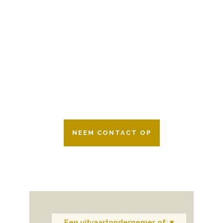
BESCHIKBAAR
Wij zijn er 24 uur per dag om u te helpen
in het maken van keuzes voor een
afscheid.
Bovendien werken wij samen met alle
verzekeringsmaatschappijen. Neem
gerust contact op.
NEEM CONTACT OP
Een uitvaartondernemer of: ▾