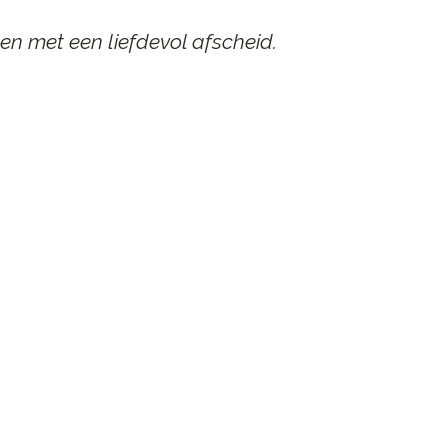
en met een liefdevol afscheid.
AAR
n afscheid.
st contact op.