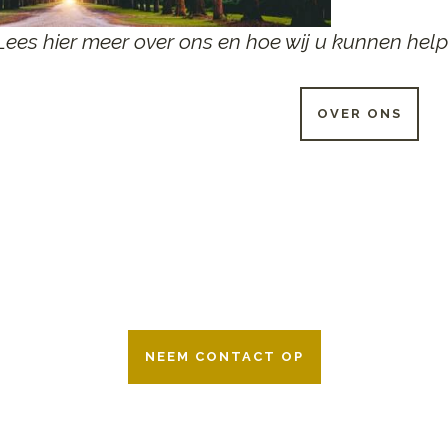
Lees hier meer over ons en hoe wij u kunnen help
OVER ONS
 UUR PER DAG BESCHIKB
r 24 uur per dag om u te helpen in het maken van keuzes voor ee
ken wij samen met alle verzekeringsmaatschappijen. Neem geru
NEEM CONTACT OP