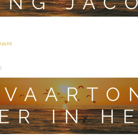
ING JAC
zicht
6
TVAARTO
ER IN H