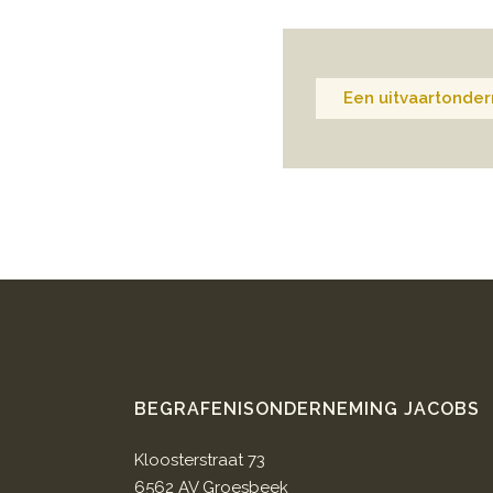
Een uitvaartonder
BEGRAFENISONDERNEMING JACOBS
Kloosterstraat 73
6562 AV Groesbeek