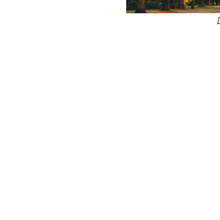
24
Wij zijn e
Bovendien wer