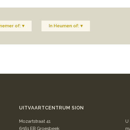
nemer of: ▾
In Heumen of: ▾
UITVAARTCENTRUM SION
Mozartstraat 41
U 
6561 EB Groesbeek
ma