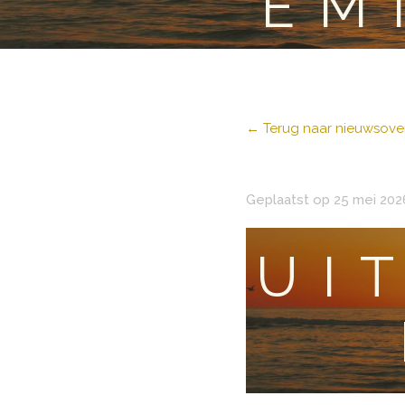
EM
← Terug naar nieuwsover
Geplaatst op 25 mei 202
UI