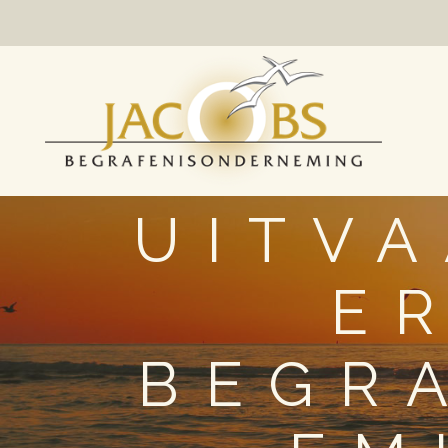
UITV
E
BEGR