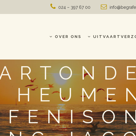
024 – 397 67 00
info@begrafe
OVER ONS
UITVAARTVERZ
AARTOND
R HEUMEN
AFENISO