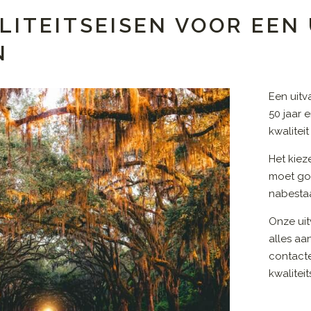
LITEITSEISEN VOOR EE
N
Een uit
50 jaar 
kwalitei
Het kiez
moet go
nabestaa
Onze uit
alles aa
contact
kwalitei