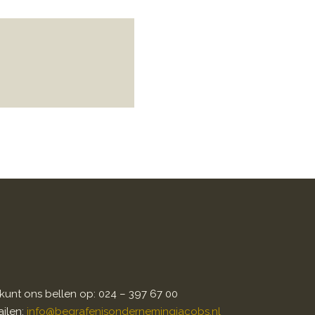
kunt ons bellen op: 024 – 397 67 00
ilen:
info@begrafenisondernemingjacobs.nl