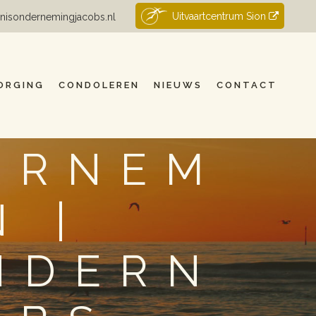
Uitvaartcentrum Sion
nisondernemingjacobs.nl
ORGING
CONDOLEREN
NIEUWS
CONTACT
ERNEM
 |
NDERN