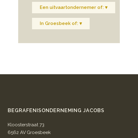
Een uitvaartondernemer of: ▾
In Groesbeek of: ▾
BEGRAFENISONDERNEMING JACOBS
Kloosterstraat 73
6562 AV Groesbeek