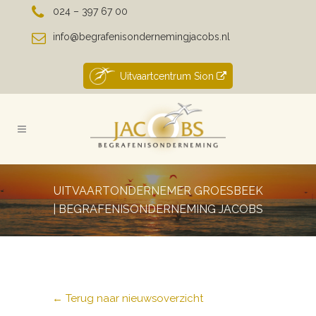
024 – 397 67 00
info@begrafenisondernemingjacobs.nl
Uitvaartcentrum Sion
UITVAARTONDERNEMER GROESBEEK
| BEGRAFENISONDERNEMING JACOBS
← Terug naar nieuwsoverzicht