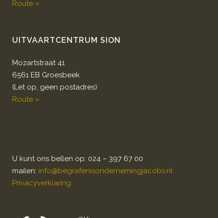
Route »
UITVAARTCENTRUM SION
Mozartstraat 41
6561 EB Groesbeek
(Let op, geen postadres)
Route »
U kunt ons bellen op: 024 – 397 67 00
mailen:
info@begrafenisondernemingjacobs.nl
Privacyverklaring