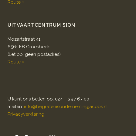
Route »
UITVAARTCENTRUM SION
Mozartstraat 41
6561 EB Groesbeek
(Let op, geen postadres)
Route »
U kunt ons bellen op: 024 – 397 67 00
mailen:
info@begrafenisondernemingjacobs.nl
Privacyverklaring