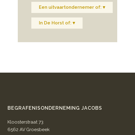
Een uitvaartondernemer of: ▾
In De Horst of: ▾
BEGRAFENISONDERNEMING JACOBS
Kloosterstraat 73
6562 AV Groesbeek