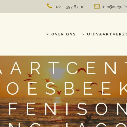
024 – 397 67 00
info@begrafe
OVER ONS
UITVAARTVERZ
AARTCE
ROESBEEK
AFENISO