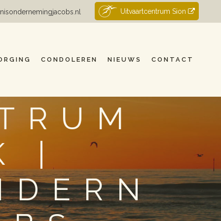
Uitvaartcentrum Sion
nisondernemingjacobs.nl
ORGING
CONDOLEREN
NIEUWS
CONTACT
NTRUM
 |
NDERN