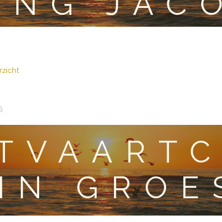
ING JAC
zicht
6
ITVAART
IN GROE