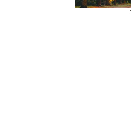
24
Wij zijn e
Bovendien wer