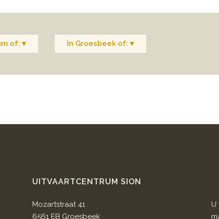
um of: ▾
In Groesbeek of: ▾
UITVAARTCENTRUM SION
Mozartstraat 41
U 
6561 EB Groesbeek
ma