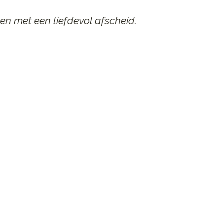
en met een liefdevol afscheid.
AAR
n afscheid.
st contact op.