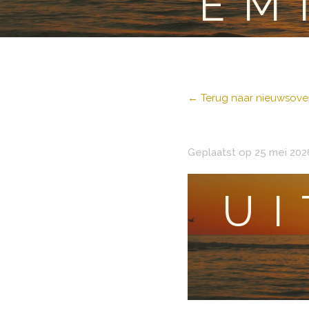
EM
← Terug naar nieuwsover
Geplaatst op 25 mei 202
U