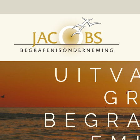
UITV
G
BEGR