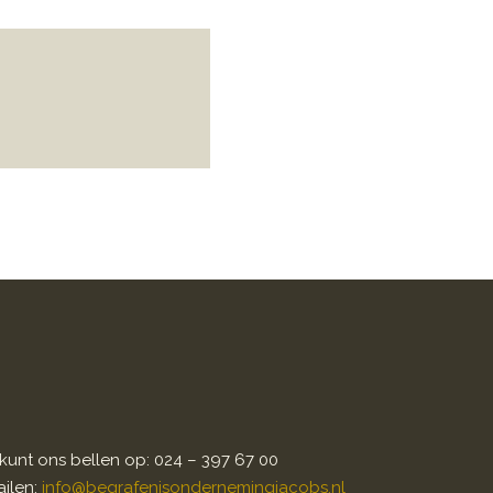
kunt ons bellen op: 024 – 397 67 00
ilen:
info@begrafenisondernemingjacobs.nl