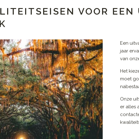
LITEITSEISEN VOOR EEN
K
Een uit
jaar erv
van onze
Het kiez
moet go
nabestaa
Onze uit
er alles
contact
kwalitei