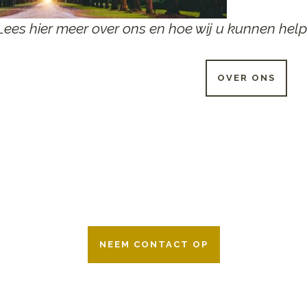
Lees hier meer over ons en hoe wij u kunnen help
OVER ONS
 UUR PER DAG BESCHIKB
r 24 uur per dag om u te helpen in het maken van keuzes voor ee
ken wij samen met alle verzekeringsmaatschappijen. Neem geru
NEEM CONTACT OP