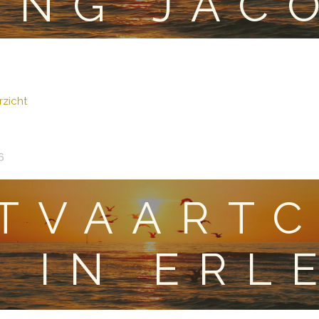
ING JAC
zicht
6
ITVAART
IN ERL