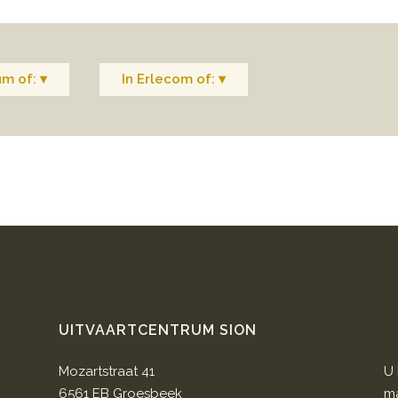
um of: ▾
In Erlecom of: ▾
UITVAARTCENTRUM SION
Mozartstraat 41
U 
6561 EB Groesbeek
ma