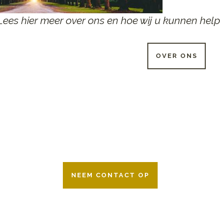
Lees hier meer over ons en hoe wij u kunnen help
OVER ONS
 UUR PER DAG BESCHIKB
r 24 uur per dag om u te helpen in het maken van keuzes voor ee
ken wij samen met alle verzekeringsmaatschappijen. Neem geru
NEEM CONTACT OP