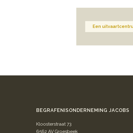
Een uitvaartcentr
BEGRAFENISONDERNEMING JACOBS
Kloosterstraat 73
6562 AV Groesbeek