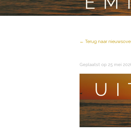
EM
← Terug naar nieuwsover
Geplaatst op 25 mei 202
U