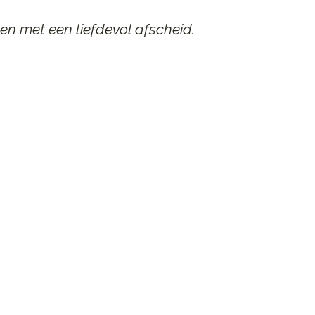
en met een liefdevol afscheid.
AAR
n afscheid.
st contact op.