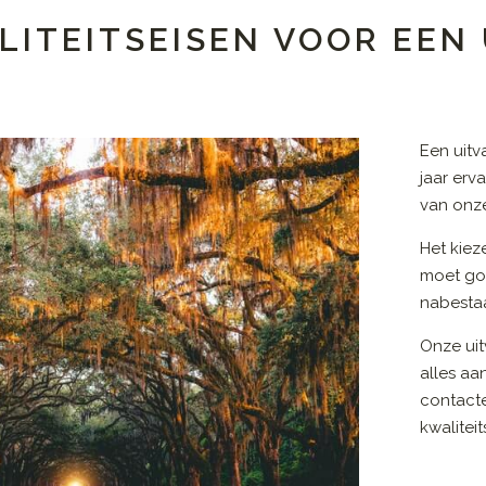
LITEITSEISEN VOOR EEN
Een uit
jaar erv
van onze
Het kiez
moet go
nabestaa
Onze uit
alles aa
contact
kwalitei