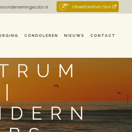
Uitvaartcentrum Sion
nisondernemingjacobs.nl
ORGING
CONDOLEREN
NIEUWS
CONTACT
NTRUM
|
NDERN