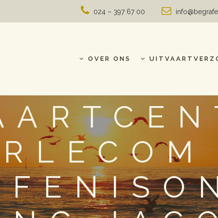
024 – 397 67 00
info@begrafe
OVER ONS
UITVAARTVERZ
AARTCE
ERLECOM 
AFENISO