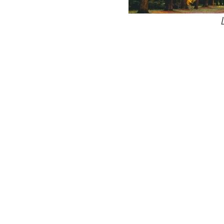
24
Wij zijn e
Bovendien wer