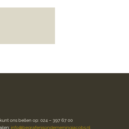
kunt ons bellen op: 024 – 397 67 00
ilen:
info@begrafenisondernemingjacobs.nl