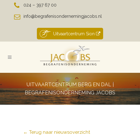
024 – 397 67 00
info@begrafenisondernemingjacobs.nl
Uitvaartcentrum Sion
UITVAARTCENTRUM BERG EN DAL |
BEGRAFENISONDERNEMING JACOBS
← Terug naar nieuwsoverzicht