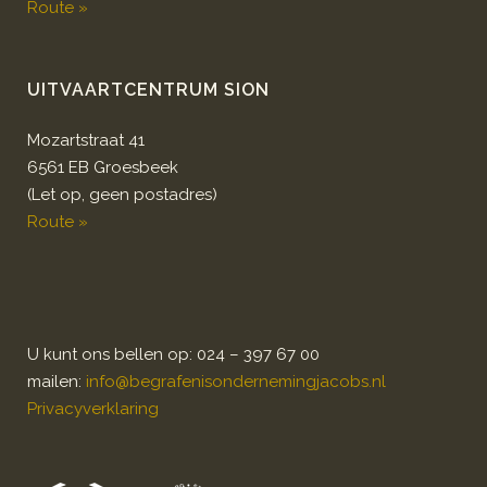
Route »
UITVAARTCENTRUM SION
Mozartstraat 41
6561 EB Groesbeek
(Let op, geen postadres)
Route »
U kunt ons bellen op: 024 – 397 67 00
mailen:
info@begrafenisondernemingjacobs.nl
Privacyverklaring