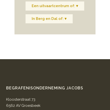
Een uitvaartcentrum of: ▾
In Berg en Dal of: ▾
BEGRAFENISONDERNEMING JACOBS
Kloosterstraat 73
6562 AV Groesbeek