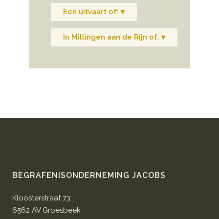
Een uitvaart of: ▾
In Millingen aan de Rijn of: ▾
BEGRAFENISONDERNEMING JACOBS
Kloosterstraat 73
6562 AV Groesbeek