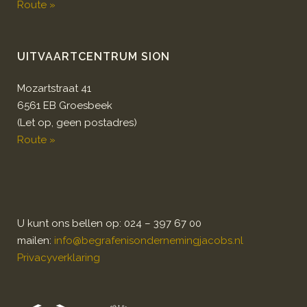
Route »
UITVAARTCENTRUM SION
Mozartstraat 41
6561 EB Groesbeek
(Let op, geen postadres)
Route »
U kunt ons bellen op: 024 – 397 67 00
mailen:
info@begrafenisondernemingjacobs.nl
Privacyverklaring