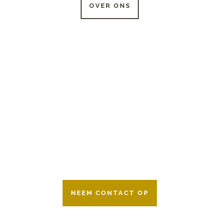
OVER ONS
24 UUR PER DAG
BESCHIKBAAR
Wij zijn er 24 uur per dag om u te helpen
in het maken van keuzes voor een
afscheid.
Bovendien werken wij samen met alle
verzekeringsmaatschappijen. Neem
gerust contact op.
NEEM CONTACT OP