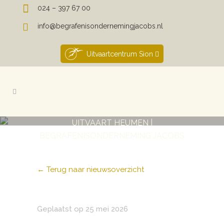
024 – 397 67 00
info@begrafenisondernemingjacobs.nl
Uitvaartcentrum Sion
UITVAART HEUMEN |
BEGRAFENISONDERNEMING JACOBS
← Terug naar nieuwsoverzicht
Geplaatst op 25 mei 2026