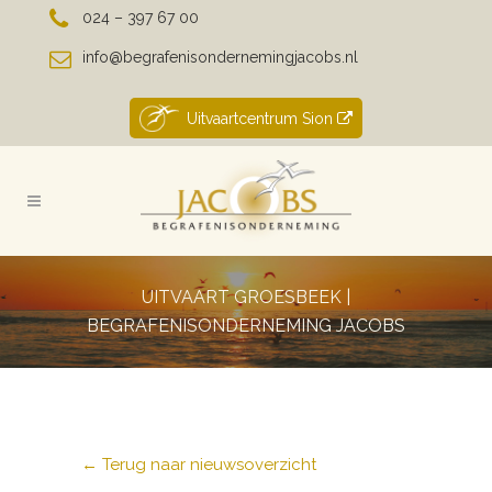
024 – 397 67 00
info@begrafenisondernemingjacobs.nl
Uitvaartcentrum Sion
UITVAART GROESBEEK |
BEGRAFENISONDERNEMING JACOBS
← Terug naar nieuwsoverzicht