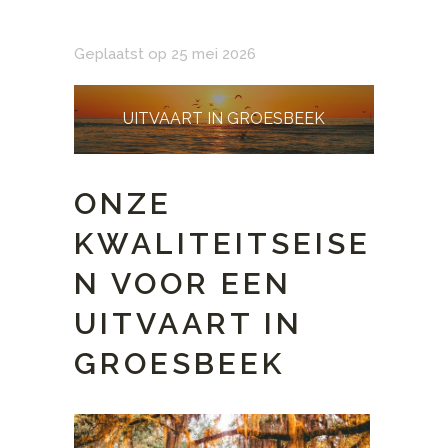
Geplaatst op 25 mei 2026
UITVAART IN GROESBEEK
ONZE
KWALITEITSEISE
N VOOR EEN
UITVAART IN
GROESBEEK