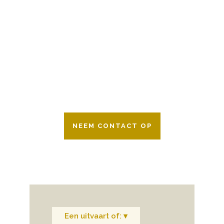
BESCHIKBAAR
Wij zijn er 24 uur per dag om u te helpen
in het maken van keuzes voor een
afscheid.
Bovendien werken wij samen met alle
verzekeringsmaatschappijen. Neem
gerust contact op.
NEEM CONTACT OP
Een uitvaart of: ▾