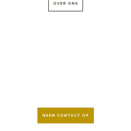
OVER ONS
24 UUR PER DAG
BESCHIKBAAR
Wij zijn er 24 uur per dag om u te helpen
in het maken van keuzes voor een
afscheid.
Bovendien werken wij samen met alle
verzekeringsmaatschappijen. Neem
gerust contact op.
NEEM CONTACT OP