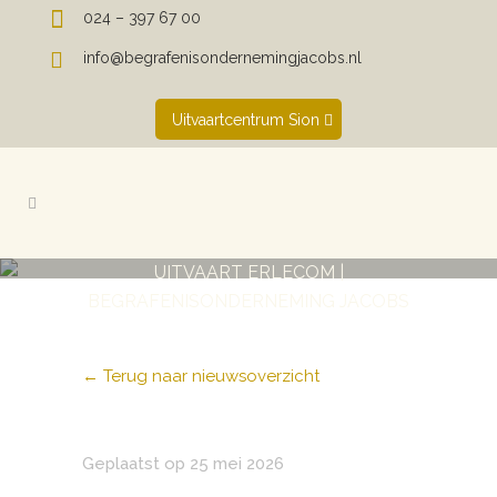
024 – 397 67 00
info@begrafenisondernemingjacobs.nl
Uitvaartcentrum Sion
UITVAART ERLECOM |
BEGRAFENISONDERNEMING JACOBS
← Terug naar nieuwsoverzicht
Geplaatst op 25 mei 2026