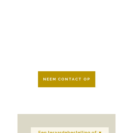
BESCHIKBAAR
Wij zijn er 24 uur per dag om u te helpen
in het maken van keuzes voor een
afscheid.
Bovendien werken wij samen met alle
verzekeringsmaatschappijen. Neem
gerust contact op.
NEEM CONTACT OP
Een teraardebestelling of: ▾