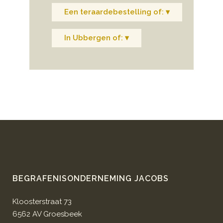
Een teraardebestelling of: ▾
In Ubbergen of: ▾
BEGRAFENISONDERNEMING JACOBS
Kloosterstraat 73
6562 AV Groesbeek