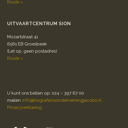
Route »
UITVAARTCENTRUM SION
Mozartstraat 41
6561 EB Groesbeek
(Let op, geen postadres)
Route »
U kunt ons bellen op: 024 – 397 67 00
mailen:
info@begrafenisondernemingjacobs.nl
Privacyverklaring