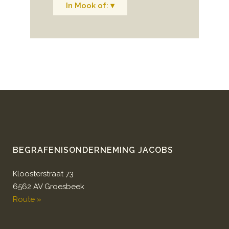
In Mook of: ▾
BEGRAFENISONDERNEMING JACOBS
Kloosterstraat 73
6562 AV Groesbeek
Route »