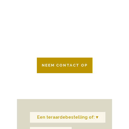
Wij zijn er 24 uur per dag om u te helpen
in het maken van keuzes voor een
afscheid.
Bovendien werken wij samen met alle
verzekeringsmaatschappijen. Neem
gerust contact op.
NEEM CONTACT OP
Een teraardebestelling of: ▾