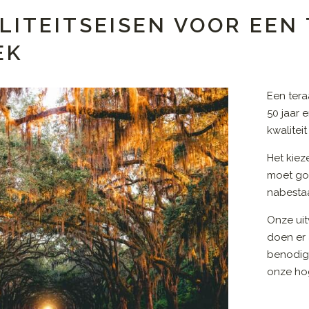
LITEITSEISEN VOOR EEN
EK
Een ter
50 jaar 
kwalitei
Het kiez
moet go
nabestaa
Onze uit
doen er 
benodig
onze hog