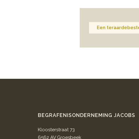
Een teraardebeste
BEGRAFENISONDERNEMING JACOBS
Kloosterstraat 73
6562 AV Groesbeek