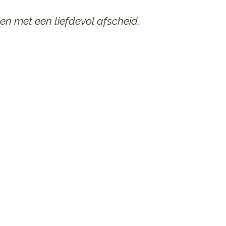
en met een liefdevol afscheid.
AAR
n afscheid.
st contact op.