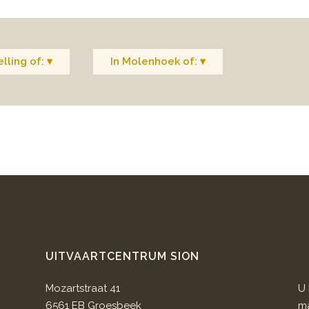
lling of: ▾
In Molenhoek of: ▾
UITVAARTCENTRUM SION
Mozartstraat 41
U 
6561 EB Groesbeek
ma