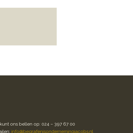
kunt ons bellen op: 024 – 397 67 00
ilen:
info@begrafenisondernemingjacobs.nl