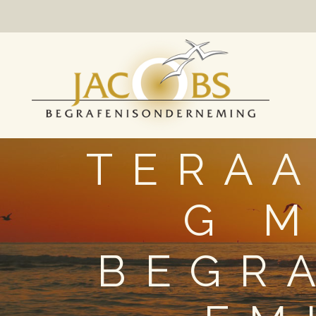
TERAA
G 
BEGR