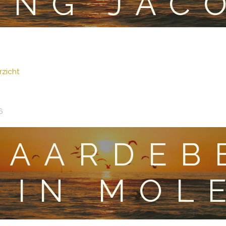
ING JAC
zicht
6
RAARDEB
 IN MOL