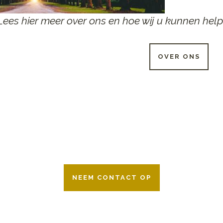
Lees hier meer over ons en hoe wij u kunnen help
OVER ONS
 UUR PER DAG BESCHIKB
r 24 uur per dag om u te helpen in het maken van keuzes voor ee
ken wij samen met alle verzekeringsmaatschappijen. Neem geru
NEEM CONTACT OP