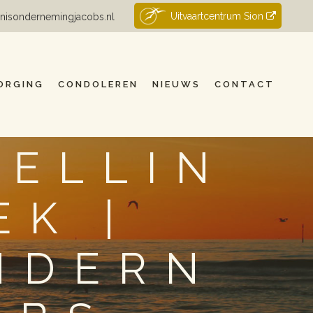
Uitvaartcentrum Sion
nisondernemingjacobs.nl
ORGING
CONDOLEREN
NIEUWS
CONTACT
TELLIN
K |
NDERN