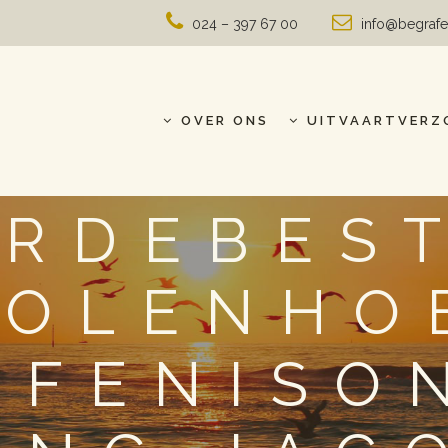
024 – 397 67 00
info@begrafe
OVER ONS
UITVAARTVERZ
RDEBES
MOLENHOE
AFENISO