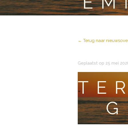
EM
← Terug naar nieuwsover
Geplaatst op 25 mei 202
TE
G