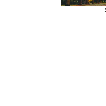
24
Wij zijn e
Bovendien wer