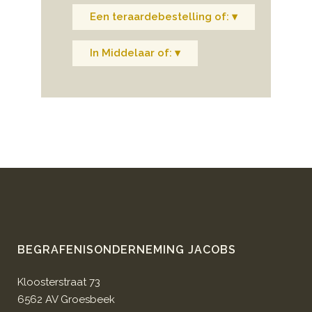
Een teraardebestelling of: ▾
In Middelaar of: ▾
BEGRAFENISONDERNEMING JACOBS
Kloosterstraat 73
6562 AV Groesbeek