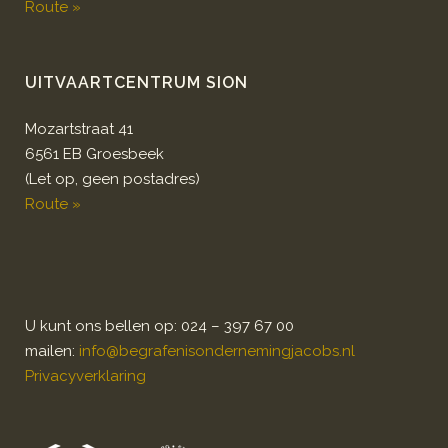
Route »
UITVAARTCENTRUM SION
Mozartstraat 41
6561 EB Groesbeek
(Let op, geen postadres)
Route »
U kunt ons bellen op: 024 – 397 67 00
mailen:
info@begrafenisondernemingjacobs.nl
Privacyverklaring