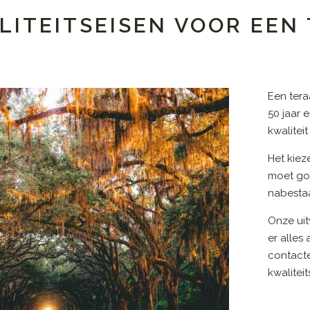
LITEITSEISEN VOOR EEN
M
Een ter
50 jaar 
kwalitei
Het kiez
moet go
nabestaa
Onze uit
er alles
contact
kwalitei