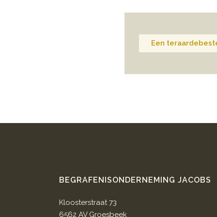
Een teraardebeste
BEGRAFENISONDERNEMING JACOBS
Kloosterstraat 73
6562 AV Groesbeek