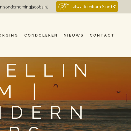
Uitvaartcentrum Sion
nisondernemingjacobs.nl
ORGING
CONDOLEREN
NIEUWS
CONTACT
TELLIN
M |
NDERN