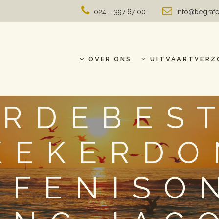
024 – 397 67 00
info@begrafe
OVER ONS
UITVAARTVERZ
RDEBES
KEKERDO
AFENISO