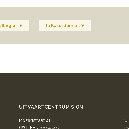
lling of: ▾
In Kekerdom of: ▾
UITVAARTCENTRUM SION
Mozartstraat 41
U 
6561 EB Groesbeek
ma