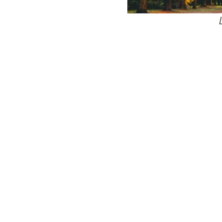
24
Wij zijn e
Bovendien wer