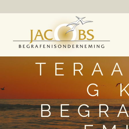
TERAA
G 
BEGR