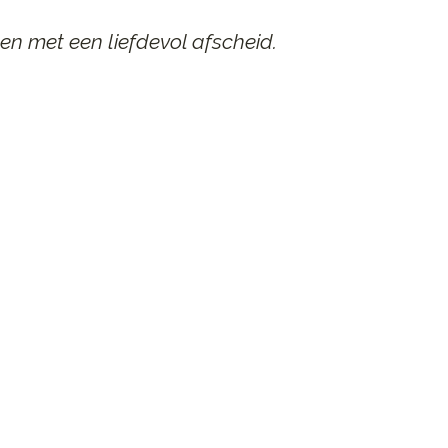
en met een liefdevol afscheid.
AAR
n afscheid.
st contact op.