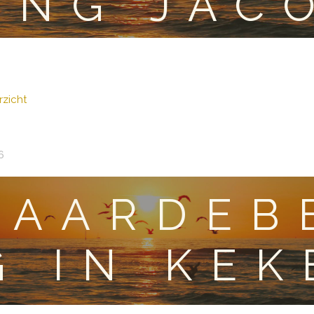
ING JAC
zicht
6
RAARDEB
G IN KE