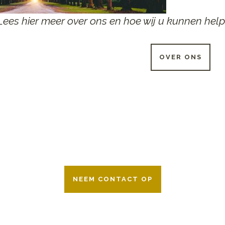
Lees hier meer over ons en hoe wij u kunnen help
OVER ONS
 UUR PER DAG BESCHIKB
r 24 uur per dag om u te helpen in het maken van keuzes voor ee
ken wij samen met alle verzekeringsmaatschappijen. Neem geru
NEEM CONTACT OP