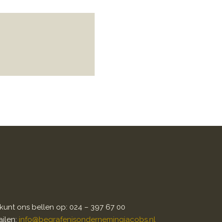
kunt ons bellen op: 024 – 397 67 00
ilen:
info@begrafenisondernemingjacobs.nl