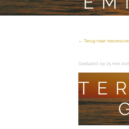
EM
← Terug naar nieuwsover
Geplaatst op 25 mei 202
TE