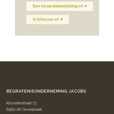
Een teraardebestelling of: ▾
In Erlecom of: ▾
BEGRAFENISONDERNEMING JACOBS
Kloosterstraat 73
6562 AV Groesbeek