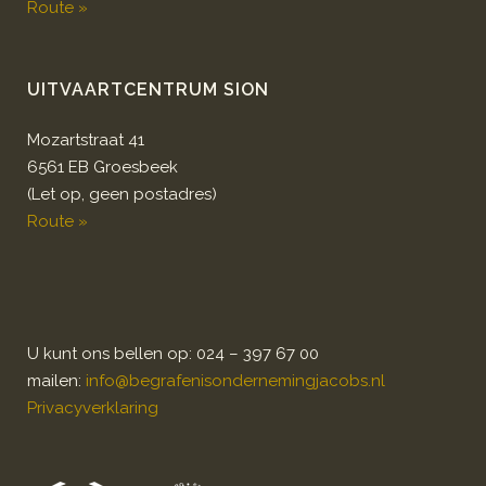
Route »
UITVAARTCENTRUM SION
Mozartstraat 41
6561 EB Groesbeek
(Let op, geen postadres)
Route »
U kunt ons bellen op: 024 – 397 67 00
mailen:
info@begrafenisondernemingjacobs.nl
Privacyverklaring