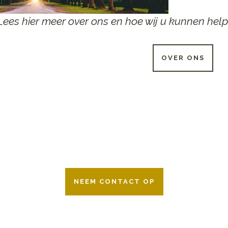
Lees hier meer over ons en hoe wij u kunnen help
OVER ONS
 UUR PER DAG BESCHIKB
r 24 uur per dag om u te helpen in het maken van keuzes voor ee
ken wij samen met alle verzekeringsmaatschappijen. Neem geru
NEEM CONTACT OP