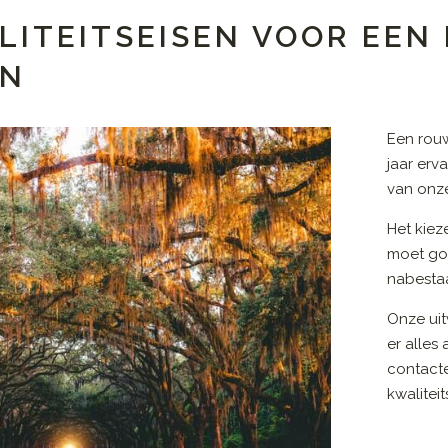
LITEITSEISEN VOOR EE
EN
Een rou
jaar erv
van onze
Het kiez
moet go
nabestaa
Onze uit
er alles
contact
kwalitei