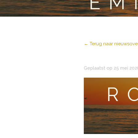
EM
← Terug naar nieuwsover
Geplaatst op 25 mei 202
R