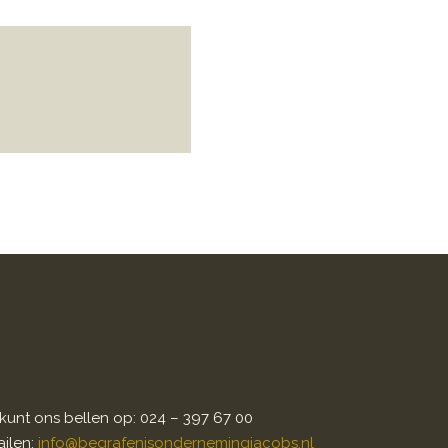
kunt ons bellen op: 024 – 397 67 00
ilen:
info@begrafenisondernemingjacobs.nl