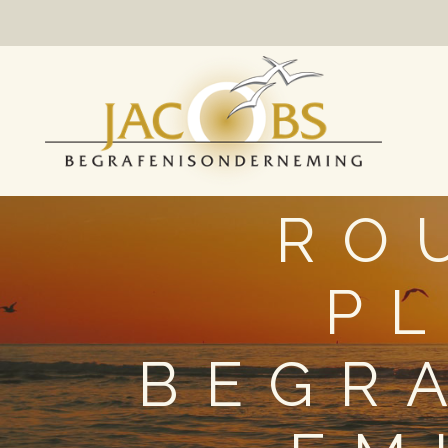
RO
P
BEGR