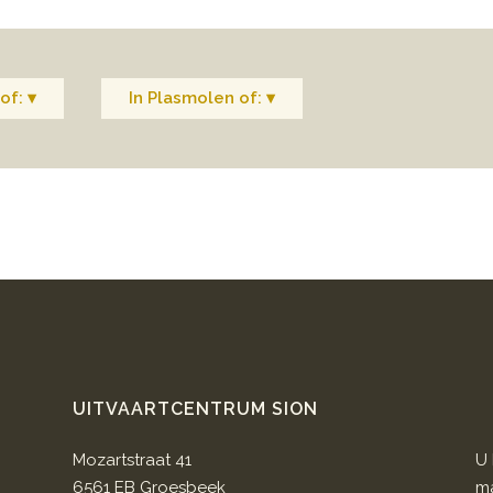
of: ▾
In Plasmolen of: ▾
UITVAARTCENTRUM SION
Mozartstraat 41
U 
6561 EB Groesbeek
ma