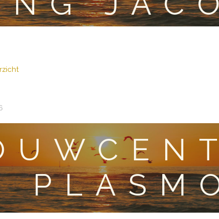
ING JAC
zicht
6
OUWCENT
PLASM