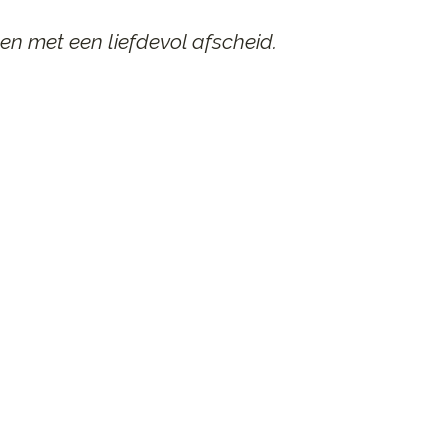
en met een liefdevol afscheid.
AAR
n afscheid.
st contact op.