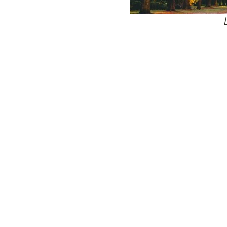
24
Wij zijn e
Bovendien wer