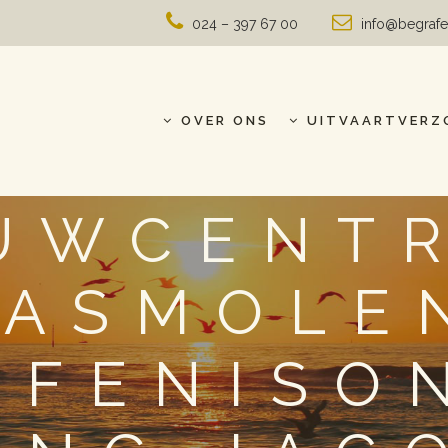
024 – 397 67 00
info@begrafe
OVER ONS
UITVAARTVERZ
UWCENT
LASMOLEN
AFENISO