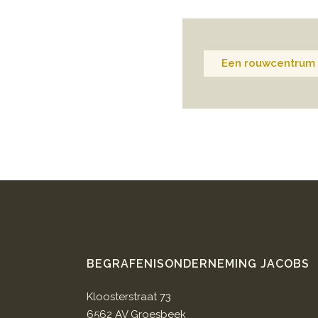
Een rouwcentrum 
BEGRAFENISONDERNEMING JACOBS
Kloosterstraat 73
6562 AV Groesbeek