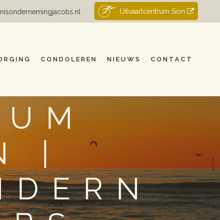
Uitvaartcentrum Sion
nisondernemingjacobs.nl
ORGING
CONDOLEREN
NIEUWS
CONTACT
RUM
 |
NDERN