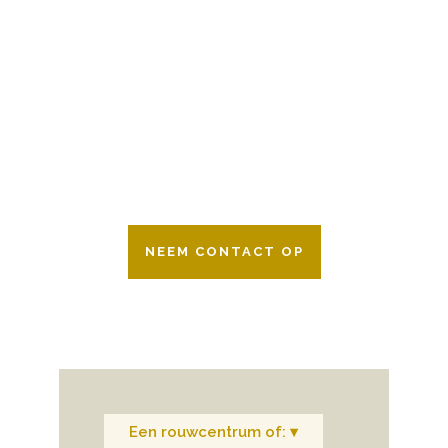
BESCHIKBAAR
Wij zijn er 24 uur per dag om u te helpen
in het maken van keuzes voor een
afscheid.
Bovendien werken wij samen met alle
verzekeringsmaatschappijen. Neem
gerust contact op.
NEEM CONTACT OP
Een rouwcentrum of: ▾