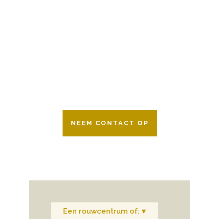
BESCHIKBAAR
Wij zijn er 24 uur per dag om u te helpen
in het maken van keuzes voor een
afscheid.
Bovendien werken wij samen met alle
verzekeringsmaatschappijen. Neem
gerust contact op.
NEEM CONTACT OP
Een rouwcentrum of: ▾