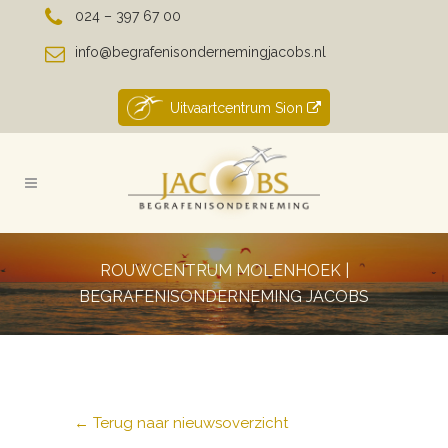
024 – 397 67 00
info@begrafenisondernemingjacobs.nl
Uitvaartcentrum Sion
ROUWCENTRUM MOLENHOEK |
BEGRAFENISONDERNEMING JACOBS
← Terug naar nieuwsoverzicht