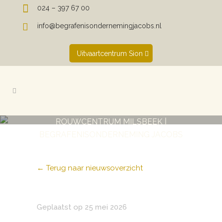
024 – 397 67 00
info@begrafenisondernemingjacobs.nl
Uitvaartcentrum Sion
ROUWCENTRUM MILSBEEK |
BEGRAFENISONDERNEMING JACOBS
← Terug naar nieuwsoverzicht
Geplaatst op 25 mei 2026