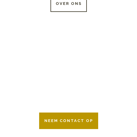
OVER ONS
24 UUR PER DAG
BESCHIKBAAR
Wij zijn er 24 uur per dag om u te helpen
in het maken van keuzes voor een
afscheid.
Bovendien werken wij samen met alle
verzekeringsmaatschappijen. Neem
gerust contact op.
NEEM CONTACT OP