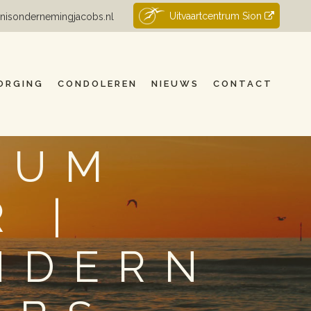
Uitvaartcentrum Sion
nisondernemingjacobs.nl
ORGING
CONDOLEREN
NIEUWS
CONTACT
RUM
 |
NDERN