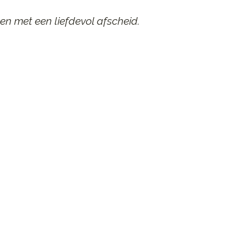
en met een liefdevol afscheid.
AAR
n afscheid.
st contact op.