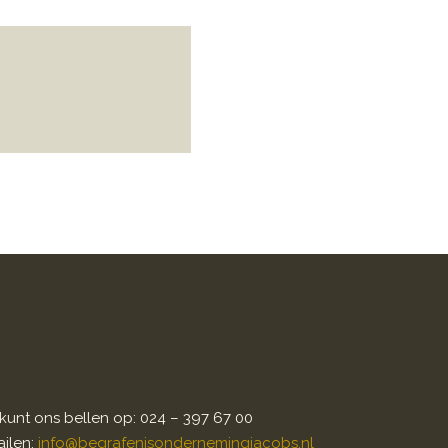
kunt ons bellen op: 024 – 397 67 00
ilen:
info@begrafenisondernemingjacobs.nl