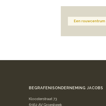
Een rouwcentrum 
BEGRAFENISONDERNEMING JACOBS
Kloosterstraat 73
6562 AV Groesbeek