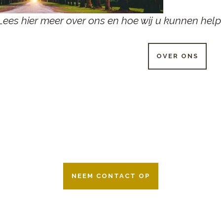
Lees hier meer over ons en hoe wij u kunnen help
OVER ONS
 UUR PER DAG BESCHIKB
r 24 uur per dag om u te helpen in het maken van keuzes voor ee
ken wij samen met alle verzekeringsmaatschappijen. Neem geru
NEEM CONTACT OP