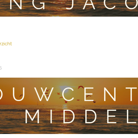
ING JAC
zicht
6
OUWCENT
MIDDE