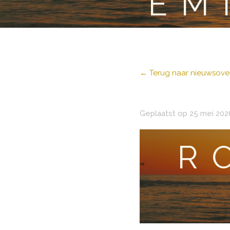
EM
← Terug naar nieuwsover
Geplaatst op 25 mei 202
R