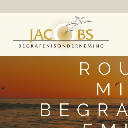
RO
M
BEGR