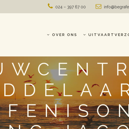
024 – 397 67 00
info@begrafe
OVER ONS
UITVAARTVERZ
UWCENT
IDDELAAR
AFENISO