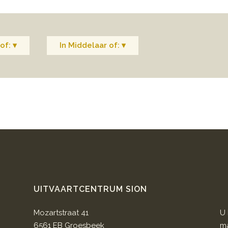
of: ▾
In Middelaar of: ▾
UITVAARTCENTRUM SION
Mozartstraat 41
U 
6561 EB Groesbeek
ma