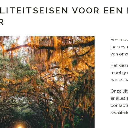
LITEITSEISEN VOOR EE
R
Een rou
jaar erv
van onze
Het kiez
moet go
nabestaa
Onze uit
er alles
contact
kwalitei