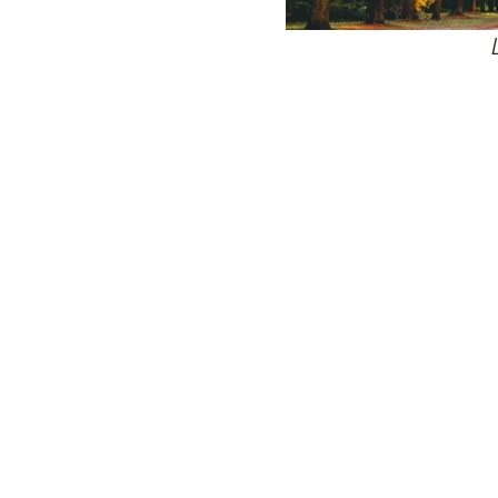
24
Wij zijn e
Bovendien wer