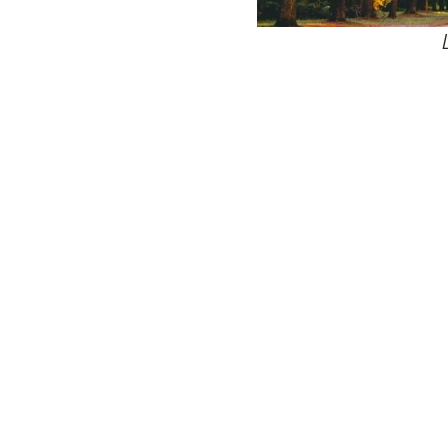
24
Wij zijn e
Bovendien wer