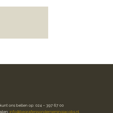
kunt ons bellen op: 024 – 397 67 00
ilen:
info@begrafenisondernemingjacobs.nl