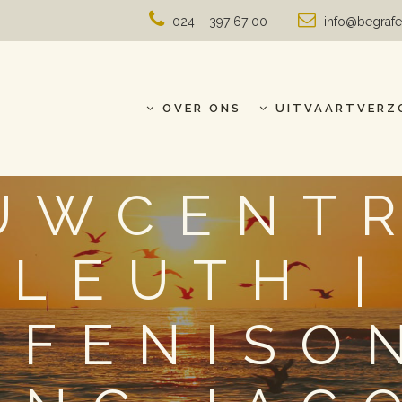
024 – 397 67 00
info@begrafe
OVER ONS
UITVAARTVERZ
UWCENT
LEUTH |
AFENISO