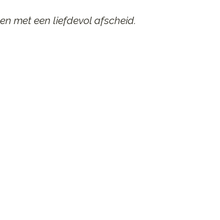
en met een liefdevol afscheid.
AAR
n afscheid.
st contact op.