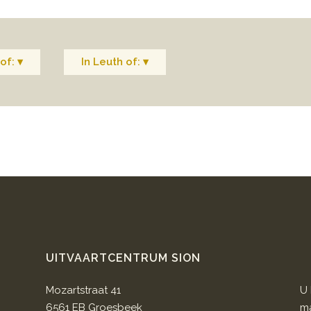
of: ▾
In Leuth of: ▾
UITVAARTCENTRUM SION
Mozartstraat 41
U 
6561 EB Groesbeek
ma