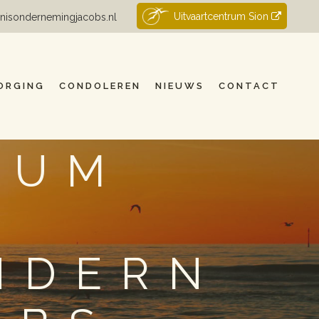
Uitvaartcentrum Sion
nisondernemingjacobs.nl
ORGING
CONDOLEREN
NIEUWS
CONTACT
RUM
NDERN