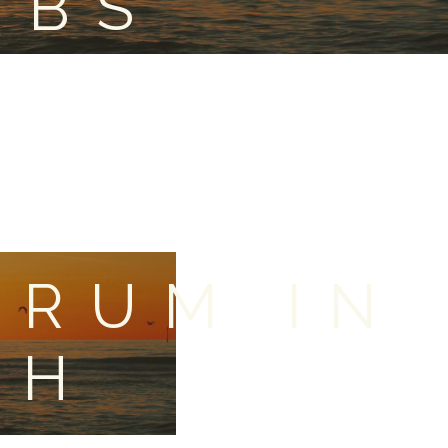
OBS
RUM IN
TH