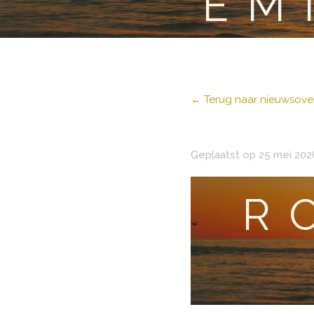
EM
← Terug naar nieuwsover
Geplaatst op 25 mei 202
R