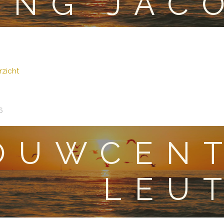
ING JAC
zicht
6
OUWCENT
LEU