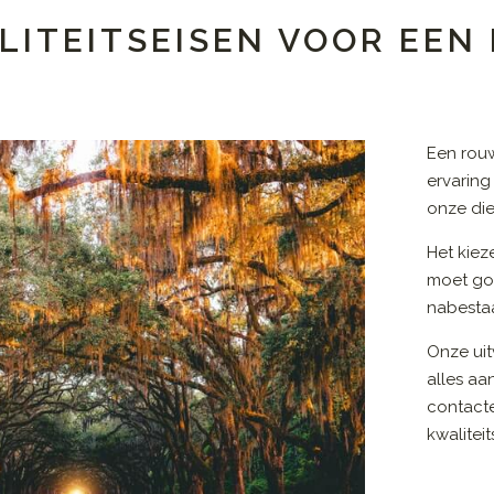
LITEITSEISEN VOOR EE
Een rou
ervaring
onze die
Het kiez
moet go
nabestaa
Onze uit
alles aa
contact
kwalitei