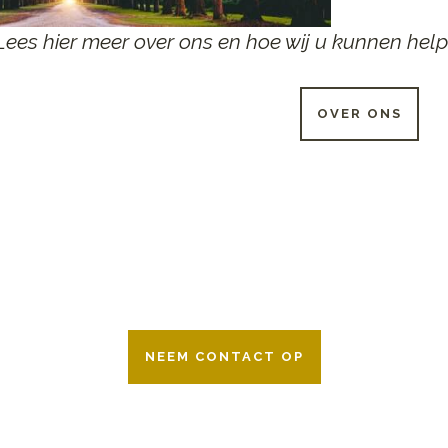
Lees hier meer over ons en hoe wij u kunnen help
OVER ONS
 UUR PER DAG BESCHIKB
r 24 uur per dag om u te helpen in het maken van keuzes voor ee
ken wij samen met alle verzekeringsmaatschappijen. Neem geru
NEEM CONTACT OP