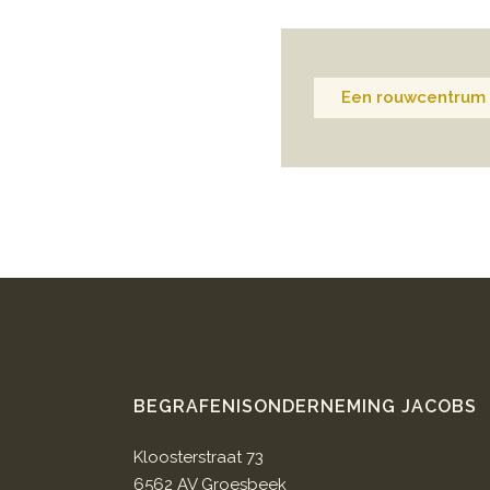
Een rouwcentrum 
BEGRAFENISONDERNEMING JACOBS
Kloosterstraat 73
6562 AV Groesbeek