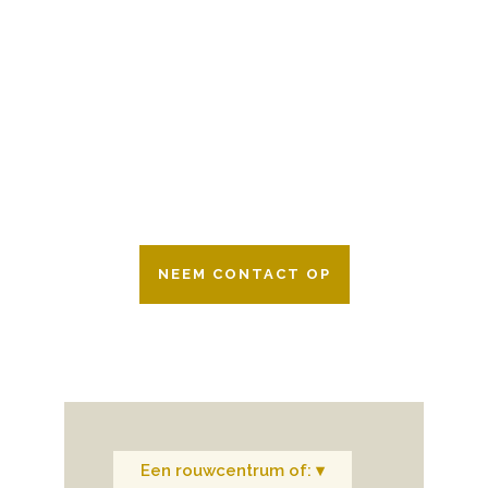
BESCHIKBAAR
Wij zijn er 24 uur per dag om u te helpen
in het maken van keuzes voor een
afscheid.
Bovendien werken wij samen met alle
verzekeringsmaatschappijen. Neem
gerust contact op.
NEEM CONTACT OP
Een rouwcentrum of: ▾