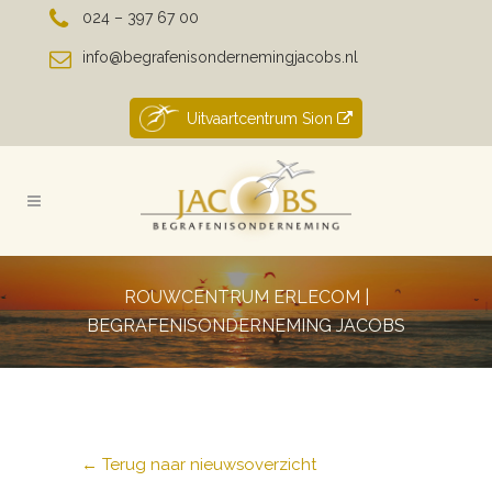
024 – 397 67 00
info@begrafenisondernemingjacobs.nl
Uitvaartcentrum Sion
ROUWCENTRUM ERLECOM |
BEGRAFENISONDERNEMING JACOBS
← Terug naar nieuwsoverzicht