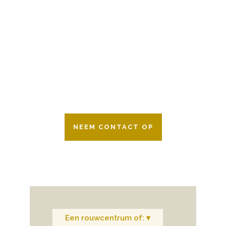
BESCHIKBAAR
Wij zijn er 24 uur per dag om u te helpen
in het maken van keuzes voor een
afscheid.
Bovendien werken wij samen met alle
verzekeringsmaatschappijen. Neem
gerust contact op.
NEEM CONTACT OP
Een rouwcentrum of: ▾