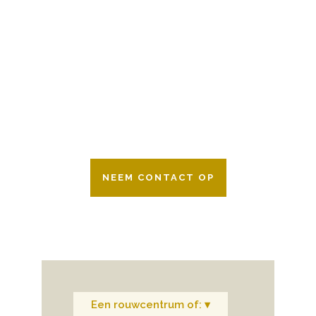
BESCHIKBAAR
Wij zijn er 24 uur per dag om u te helpen
in het maken van keuzes voor een
afscheid.
Bovendien werken wij samen met alle
verzekeringsmaatschappijen. Neem
gerust contact op.
NEEM CONTACT OP
Een rouwcentrum of: ▾