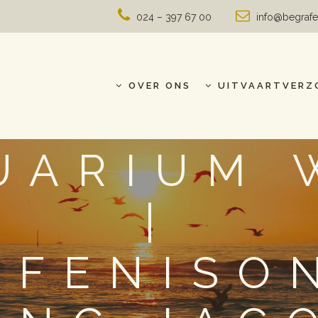
024 – 397 67 00
info@begrafe
OVER ONS
UITVAARTVERZ
UARIUM 
|
AFENISO