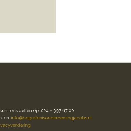
kunt ons bellen op: 024 – 397 67 00
ilen:
info@begrafenisondernemingjacobs.nl
ivacyverklaring