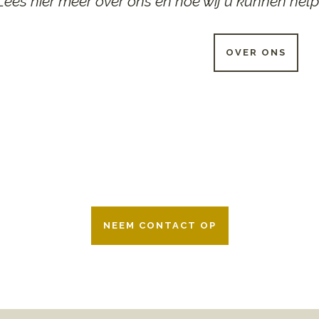
Lees hier meer over ons en hoe wij u kunnen help
OVER ONS
 UUR PER DAG BESCHIKB
r 24 uur per dag om u te helpen in het maken van keuzes voor ee
ken wij samen met alle verzekeringsmaatschappijen. Neem geru
NEEM CONTACT OP