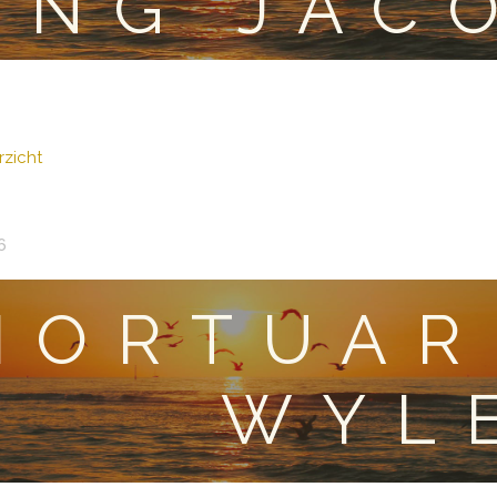
ING JAC
zicht
6
MORTUAR
WYL