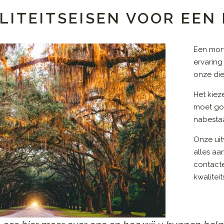
LITEITSEISEN VOOR EEN
Een mort
ervaring
onze die
Het kiez
moet go
nabestaa
Onze uit
alles aa
contact
kwalitei