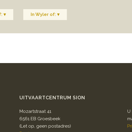
: ▾
In Wyler of: ▾
UITVAARTCENTRUM SION
Mozartstraat 41
U 
6561 EB Groesbeek
ma
(Let op, geen postadres)
Pr