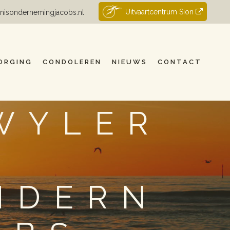
Uitvaartcentrum Sion
nisondernemingjacobs.nl
ORGING
CONDOLEREN
NIEUWS
CONTACT
WYLER
NDERN