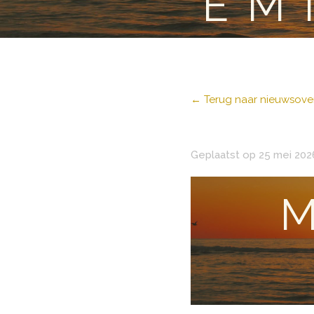
EM
← Terug naar nieuwsover
Geplaatst op 25 mei 202