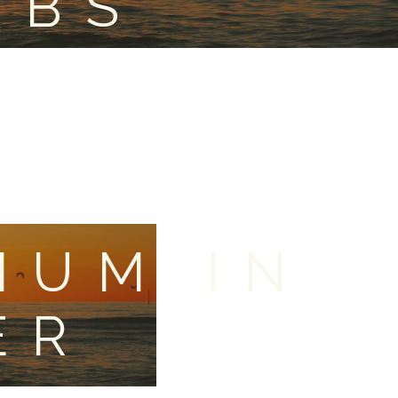
OBS
IUM IN
ER