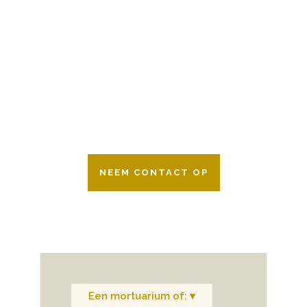
BESCHIKBAAR
Wij zijn er 24 uur per dag om u te helpen
in het maken van keuzes voor een
afscheid.
Bovendien werken wij samen met alle
verzekeringsmaatschappijen. Neem
gerust contact op.
NEEM CONTACT OP
Een mortuarium of: ▾