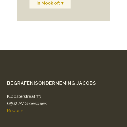
In Mook of: ▾
BEGRAFENISONDERNEMING JACOBS
Kloosterstraat 73
6562 AV Groesbeek
Route »