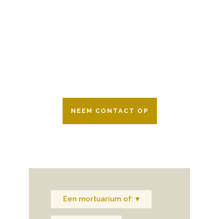
Wij zijn er 24 uur per dag om u te helpen
in het maken van keuzes voor een
afscheid.
Bovendien werken wij samen met alle
verzekeringsmaatschappijen. Neem
gerust contact op.
NEEM CONTACT OP
Een mortuarium of: ▾